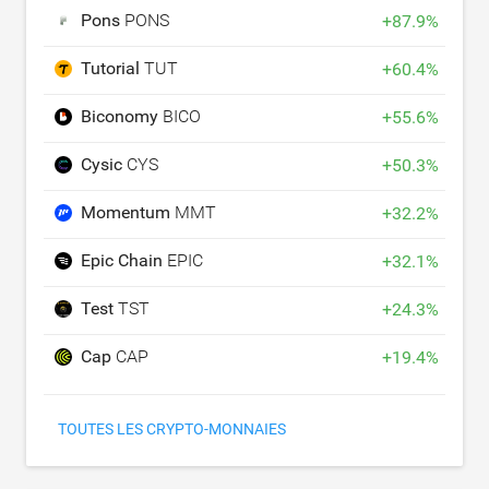
Pons
PONS
+
87.9
%
Tutorial
TUT
+
60.4
%
Biconomy
BICO
+
55.6
%
Cysic
CYS
+
50.3
%
Momentum
MMT
+
32.2
%
Epic Chain
EPIC
+
32.1
%
Test
TST
+
24.3
%
Cap
CAP
+
19.4
%
TOUTES LES CRYPTO-MONNAIES