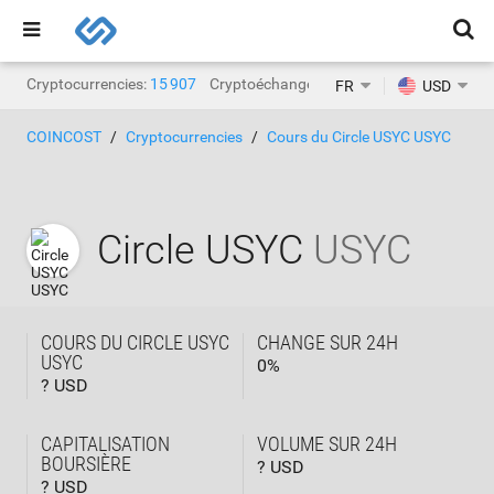
Cryptocurrencies:
15 907
Cryptoéchanges:
1 468
FR
USD
COINCOST
Cryptocurrencies
Cours du Circle USYC USYC
Circle USYC
USYC
COURS DU CIRCLE USYC
CHANGE SUR 24H
USYC
0
%
? USD
CAPITALISATION
VOLUME SUR 24H
BOURSIÈRE
? USD
? USD