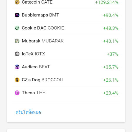
Catecoin
CATE
+
129.214
%
Bubblemaps
BMT
+
90.4
%
Cookie DAO
COOKIE
+
48.3
%
Mubarak
MUBARAK
+
40.1
%
IoTeX
IOTX
+
37
%
Audiera
BEAT
+
35.7
%
CZ's Dog
BROCCOLI
+
26.1
%
Thena
THE
+
20.4
%
คริปโตทั้งหมด