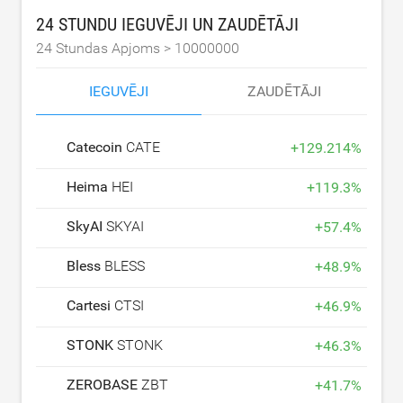
24 STUNDU IEGUVĒJI UN ZAUDĒTĀJI
24 Stundas Apjoms >
10000000
IEGUVĒJI
ZAUDĒTĀJI
Catecoin
CATE
+
129.214
%
Heima
HEI
+
119.3
%
SkyAI
SKYAI
+
57.4
%
Bless
BLESS
+
48.9
%
Cartesi
CTSI
+
46.9
%
STONK
STONK
+
46.3
%
ZEROBASE
ZBT
+
41.7
%