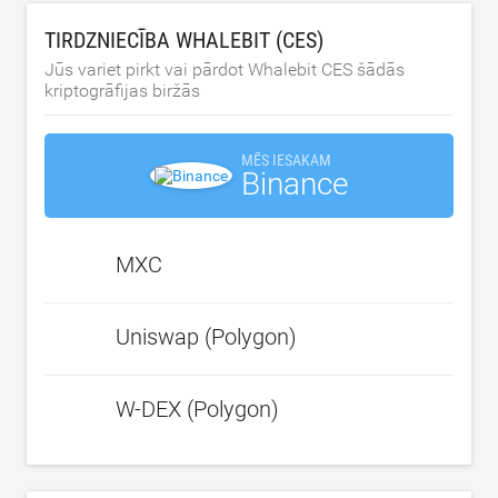
TIRDZNIECĪBA WHALEBIT (CES)
Jūs variet pirkt vai pārdot Whalebit CES šādās
kriptogrāfijas biržās
MĒS IESAKAM
Binance
MXC
Uniswap (Polygon)
W-DEX (Polygon)