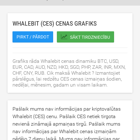
WHALEBIT (CES) CENAS GRAFIKS
PIRKT / PĀRDOT
SĀKT TIRDZNIECĪBU
Grafiks rāda Whalebit cenas dinamiku BTC, USD,
EUR, CAD, AUD, NZD, HKD, SGD, PHP, ZAR, INR, MXN,
CHF, CNY, RUB. Cik maksā Whalebit ? Izmantojiet
pārslēgus, lai redzētu CES cenas izmaiņas šodien,
nedēļai, mēnesim, gadam un visam laikam.
Pašlaik mums nav informācijas par kriptovalūtas
Whalebit (CES) cenu. Pašlaik CES netiek tirgota
nevienā zināmajā apmaiņas tirgū. Pašlaik mums
nav informācijas par Whalebit cenas izmaiņām
pēdējo 7 dienu laikā. Mums nav informācijas par