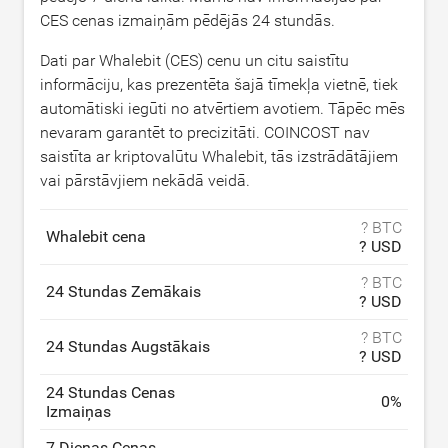
CES cenas izmaiņām pēdējās 24 stundās.
Dati par Whalebit (CES) cenu un citu saistītu
informāciju, kas prezentēta šajā tīmekļa vietnē, tiek
automātiski iegūti no atvērtiem avotiem. Tāpēc mēs
nevaram garantēt to precizitāti. COINCOST nav
saistīta ar kriptovalūtu Whalebit, tās izstrādātājiem
vai pārstāvjiem nekādā veidā.
? BTC
Whalebit cena
? USD
? BTC
24 Stundas Zemākais
? USD
? BTC
24 Stundas Augstākais
? USD
24 Stundas Cenas
0
%
Izmaiņas
7 Dienas Cenas