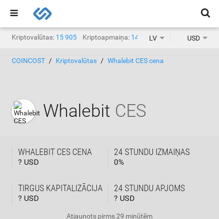
Kriptovalūtas:
15 905
Kriptoapmaiņa:
1468
LV
USD
COINCOST
Kriptovalūtas
Whalebit CES cena
Whalebit
CES
WHALEBIT CES CENA
24 STUNDU IZMAIŅAS
? USD
0
%
TIRGUS KAPITALIZĀCIJA
24 STUNDU APJOMS
? USD
? USD
Atjaunots
pirms 29 minūtēm