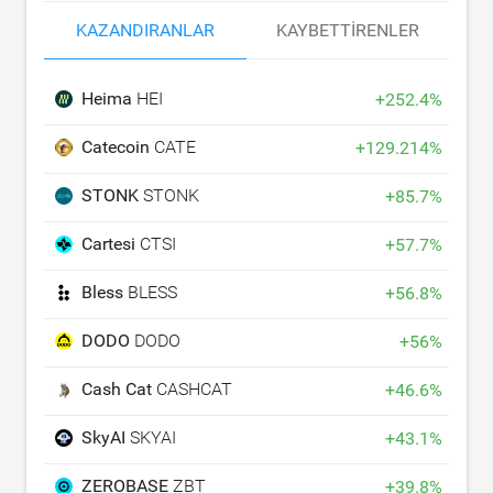
KAZANDIRANLAR
KAYBETTIRENLER
Heima
HEI
+
252.4
%
Catecoin
CATE
+
129.214
%
STONK
STONK
+
85.7
%
Cartesi
CTSI
+
57.7
%
Bless
BLESS
+
56.8
%
DODO
DODO
+
56
%
Cash Cat
CASHCAT
+
46.6
%
SkyAI
SKYAI
+
43.1
%
ZEROBASE
ZBT
+
39.8
%