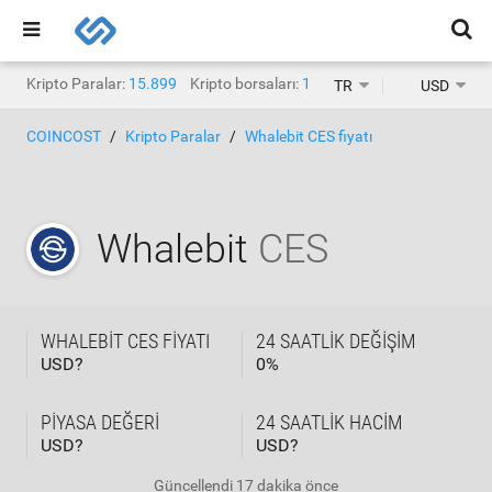
Kripto Paralar:
15.899
Kripto borsaları:
1.468
TR
USD
COINCOST
Kripto Paralar
Whalebit CES fiyatı
Whalebit
CES
WHALEBIT CES FIYATI
24 SAATLIK DEĞIŞIM
USD?
0
%
PIYASA DEĞERI
24 SAATLIK HACIM
USD?
USD?
Güncellendi
17 dakika önce