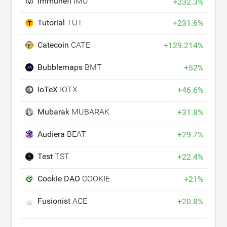
Immunefi
IMU
+
232.3
%
Tutorial
TUT
+
231.6
%
Catecoin
CATE
+
129.214
%
Bubblemaps
BMT
+
52
%
IoTeX
IOTX
+
46.6
%
Mubarak
MUBARAK
+
31.8
%
Audiera
BEAT
+
29.7
%
Test
TST
+
22.4
%
Cookie DAO
COOKIE
+
21
%
Fusionist
ACE
+
20.8
%