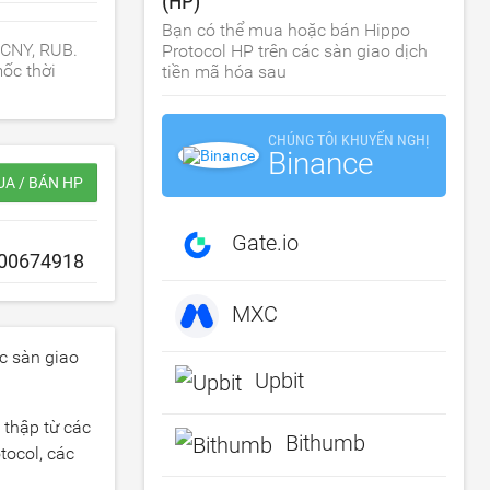
(HP)
Bạn có thể mua hoặc bán Hippo
 CNY, RUB.
Protocol HP trên các sàn giao dịch
ốc thời
tiền mã hóa sau
CHÚNG TÔI KHUYẾN NGHỊ
Binance
A / BÁN HP
Gate.io
MXC
c sàn giao
Upbit
 thập từ các
Bithumb
tocol, các