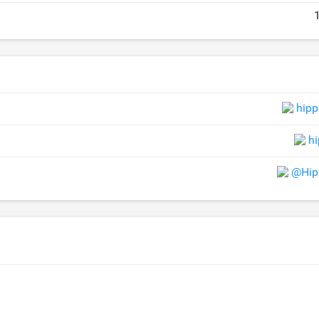
hipp
h
@Hip