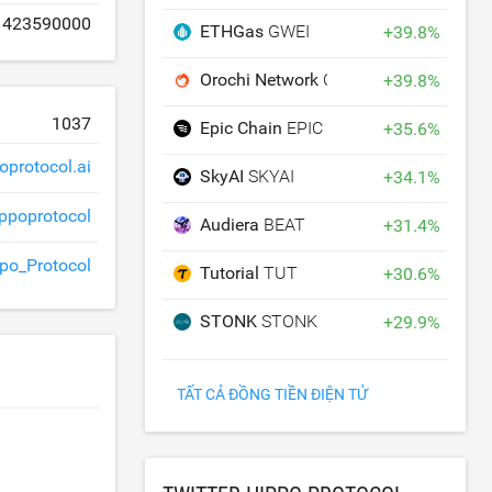
1423590000
ETHGas
GWEI
+
39.8
%
Orochi Network
ON
+
39.8
%
1037
Epic Chain
EPIC
+
35.6
%
oprotocol.ai
SkyAI
SKYAI
+
34.1
%
ippoprotocol
Audiera
BEAT
+
31.4
%
po_Protocol
Tutorial
TUT
+
30.6
%
STONK
STONK
+
29.9
%
TẤT CẢ ĐỒNG TIỀN ĐIỆN TỬ