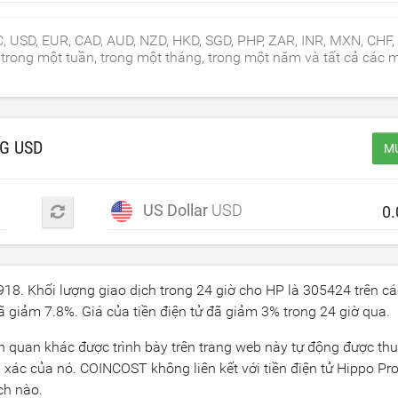
C, USD, EUR, CAD, AUD, NZD, HKD, SGD, PHP, ZAR, INR, MXN, CHF,
trong một tuần, trong một tháng, trong một năm và tất cả các m
NG
USD
MU
US Dollar
USD
918
. Khối lượng giao dịch trong 24 giờ cho HP là
305424
trên cá
đã giảm
7.8
%. Giá của tiền điện tử đã giảm
3
% trong 24 giờ qua.
iên quan khác được trình bày trên trang web này tự động được thu
xác của nó. COINCOST không liên kết với tiền điện tử Hippo Pro
ch nào.