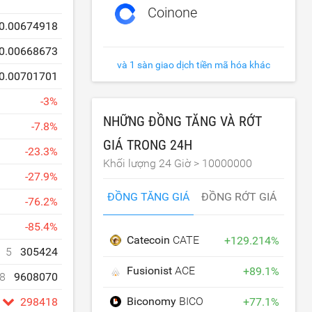
Coinone
0.00674918
0.00668673
và 1 sàn giao dịch tiền mã hóa khác
0.00701701
-
3
%
NHỮNG ĐỒNG TĂNG VÀ RỚT
-
7.8
%
GIÁ TRONG 24H
-
23.3
%
Khối lượng 24 Giờ >
10000000
-
27.9
%
ĐỒNG TĂNG GIÁ
ĐỒNG RỚT GIÁ
-
76.2
%
-
85.4
%
Catecoin
CATE
+
129.214
%
5
305424
Fusionist
ACE
+
89.1
%
8
9608070
Biconomy
BICO
+
77.1
%
298418