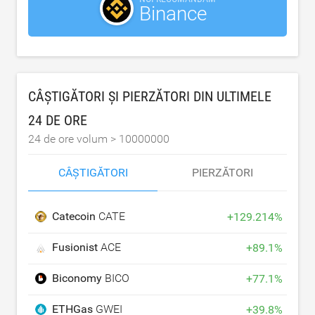
Binance
CÂȘTIGĂTORI ȘI PIERZĂTORI DIN ULTIMELE
24 DE ORE
24 de ore volum >
10000000
CÂȘTIGĂTORI
PIERZĂTORI
Catecoin
CATE
+
129.214
%
Fusionist
ACE
+
89.1
%
Biconomy
BICO
+
77.1
%
ETHGas
GWEI
+
39.8
%