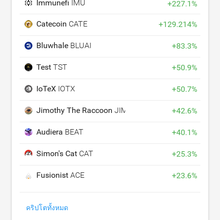
Immunefi
IMU
+
227.1
%
Catecoin
CATE
+
129.214
%
Bluwhale
BLUAI
+
83.3
%
Test
TST
+
50.9
%
IoTeX
IOTX
+
50.7
%
Jimothy The Raccoon
JIMOTHY
+
42.6
%
Audiera
BEAT
+
40.1
%
Simon's Cat
CAT
+
25.3
%
Fusionist
ACE
+
23.6
%
คริปโตทั้งหมด