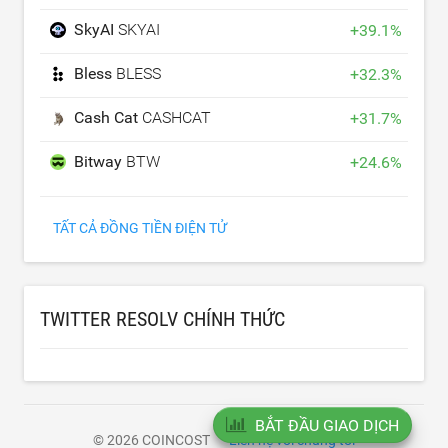
SkyAI
SKYAI
+
39.1
%
Bless
BLESS
+
32.3
%
Cash Cat
CASHCAT
+
31.7
%
Bitway
BTW
+
24.6
%
TẤT CẢ ĐỒNG TIỀN ĐIỆN TỬ
TWITTER RESOLV CHÍNH THỨC
BẮT ĐẦU GIAO DỊCH
© 2026 COINCOST
Liên hệ với chúng tôi