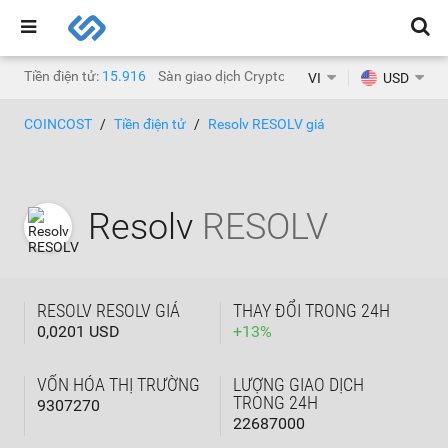
Tiền điện tử:
15.916
Sàn giao dịch Crypto:
1.468
VI
USD
COINCOST
Tiền điện tử
Resolv RESOLV giá
Resolv
RESOLV
RESOLV RESOLV GIÁ
THAY ĐỔI TRONG 24H
0,0201 USD
+
13
%
VỐN HÓA THỊ TRƯỜNG
LƯỢNG GIAO DỊCH
TRONG 24H
9307270
22687000