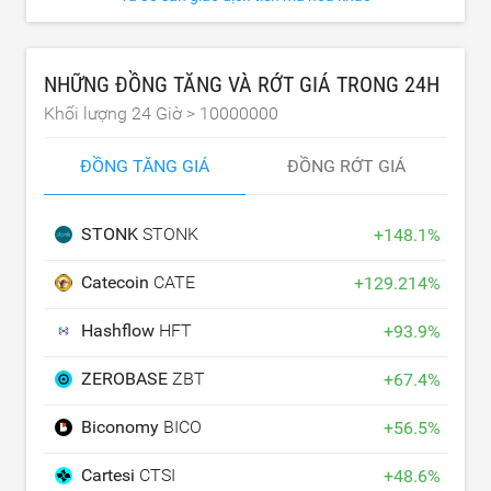
NHỮNG ĐỒNG TĂNG VÀ RỚT GIÁ TRONG 24H
Khối lượng 24 Giờ >
10000000
ĐỒNG TĂNG GIÁ
ĐỒNG RỚT GIÁ
STONK
STONK
+
148.1
%
Catecoin
CATE
+
129.214
%
Hashflow
HFT
+
93.9
%
ZEROBASE
ZBT
+
67.4
%
Biconomy
BICO
+
56.5
%
Cartesi
CTSI
+
48.6
%