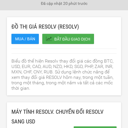
Đã cập nhật
20 phút trước
ĐỒ THỊ GIÁ RESOLV (RESOLV)
MUA / BÁN
BẮT ĐẦU GIAO DỊCH
Biểu đồ thể hiện Resolv thay đổi giá các đồng BTC,
USD, EUR, CAD, AUD, NZD, HKD, SGD, PHP, ZAR, INR,
MXN, CHF, CNY, RUB. Sử dụng lệnh chức năng để
xem thay đổi giá RESOLV hôm nay, trong một tuần,
trong một tháng, trong một năm và tất cả các mốc
thời gian.
MÁY TÍNH RESOLV. CHUYỂN ĐỔI RESOLV
SANG
USD