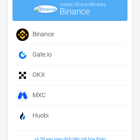
CHÚNG TÔI KHUYẾN NGHỊ
Binance
Binance
Gate.io
OKX
MXC
Huobi
và 30 sàn giao dịch tiền mã hóa khác