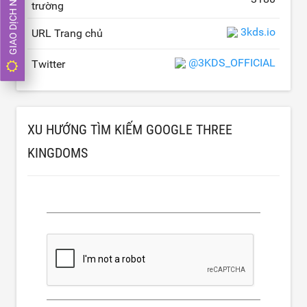
GIAO DỊCH NGAY
trường
3kds.io
URL Trang chủ
@3KDS_OFFICIAL
Twitter
XU HƯỚNG TÌM KIẾM GOOGLE THREE
KINGDOMS