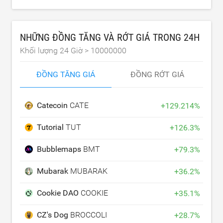
NHỮNG ĐỒNG TĂNG VÀ RỚT GIÁ TRONG 24H
Khối lượng 24 Giờ >
10000000
ĐỒNG TĂNG GIÁ
ĐỒNG RỚT GIÁ
Catecoin
CATE
+
129.214
%
Tutorial
TUT
+
126.3
%
Bubblemaps
BMT
+
79.3
%
Mubarak
MUBARAK
+
36.2
%
Cookie DAO
COOKIE
+
35.1
%
CZ's Dog
BROCCOLI
+
28.7
%