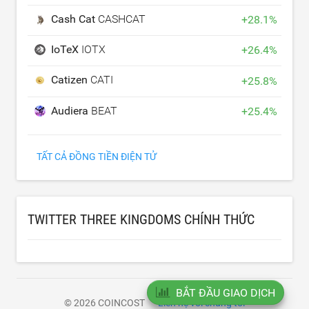
Cash Cat
CASHCAT
+
28.1
%
IoTeX
IOTX
+
26.4
%
Catizen
CATI
+
25.8
%
Audiera
BEAT
+
25.4
%
TẤT CẢ ĐỒNG TIỀN ĐIỆN TỬ
TWITTER THREE KINGDOMS CHÍNH THỨC
BẮT ĐẦU GIAO DỊCH
© 2026 COINCOST
Liên hệ với chúng tôi