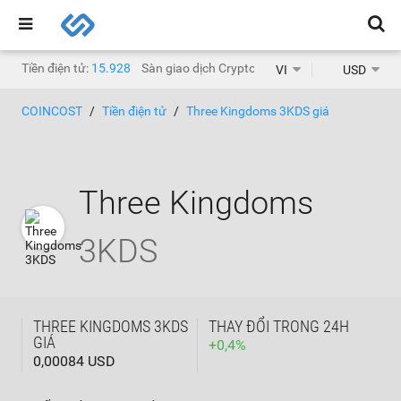
Tiền điện tử:
15.928
Sàn giao dịch Crypto:
1.471
VI
USD
COINCOST
Tiền điện tử
Three Kingdoms 3KDS giá
Three Kingdoms
3KDS
THREE KINGDOMS 3KDS
THAY ĐỔI TRONG 24H
GIÁ
+
0,4
%
0,00084 USD