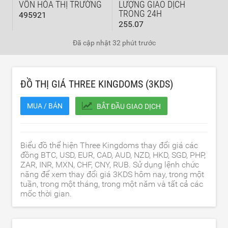
VỐN HÓA THỊ TRƯỜNG
LƯỢNG GIAO DỊCH
TRONG 24H
495921
255.07
Đã cập nhật
32 phút trước
ĐỒ THỊ GIÁ THREE KINGDOMS (3KDS)
MUA / BÁN
BẮT ĐẦU GIAO DỊCH
Biểu đồ thể hiện Three Kingdoms thay đổi giá các
đồng BTC, USD, EUR, CAD, AUD, NZD, HKD, SGD, PHP,
ZAR, INR, MXN, CHF, CNY, RUB. Sử dụng lệnh chức
năng để xem thay đổi giá 3KDS hôm nay, trong một
tuần, trong một tháng, trong một năm và tất cả các
mốc thời gian.