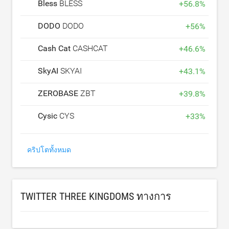
Bless
BLESS
+
56.8
%
DODO
DODO
+
56
%
Cash Cat
CASHCAT
+
46.6
%
SkyAI
SKYAI
+
43.1
%
ZEROBASE
ZBT
+
39.8
%
Cysic
CYS
+
33
%
คริปโตทั้งหมด
TWITTER THREE KINGDOMS ทางการ