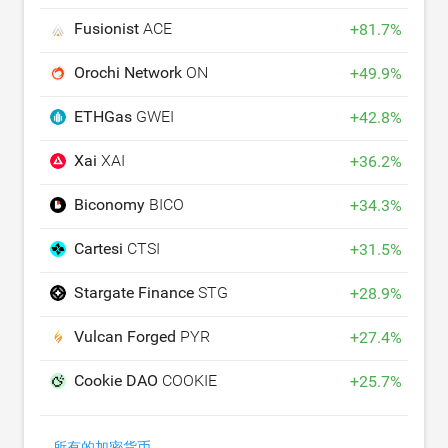
Fusionist
ACE
+
81.7
%
Orochi Network
ON
+
49.9
%
ETHGas
GWEI
+
42.8
%
Xai
XAI
+
36.2
%
Biconomy
BICO
+
34.3
%
Cartesi
CTSI
+
31.5
%
Stargate Finance
STG
+
28.9
%
Vulcan Forged
PYR
+
27.4
%
Cookie DAO
COOKIE
+
25.7
%
所有的加密货币