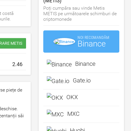
(METIS)
Poți cumpăra sau vinde Metis
t costă
METIS pe următoarele schimburi de
urile.
criptomonede
NOI RECOMANDĂM
Binance
RARE METIS
Binance
Gate.io
se piețe de
OKX
deschise.
MXC
entanții săi
Huobi