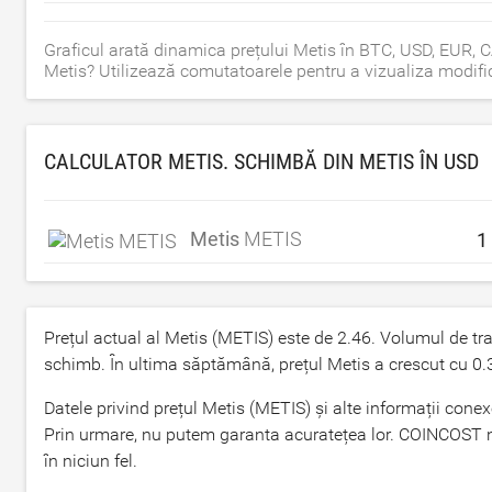
Graficul arată dinamica prețului Metis în BTC, USD, EUR,
Metis? Utilizează comutatoarele pentru a vizualiza modific
CALCULATOR METIS. SCHIMBĂ DIN METIS ÎN
USD
Metis
METIS
Prețul actual al Metis (METIS) este de
2.46
. Volumul de tr
schimb. În ultima săptămână, prețul Metis a crescut cu
0.
Datele privind prețul Metis (METIS) și alte informații con
Prin urmare, nu putem garanta acuratețea lor. COINCOST nu 
în niciun fel.