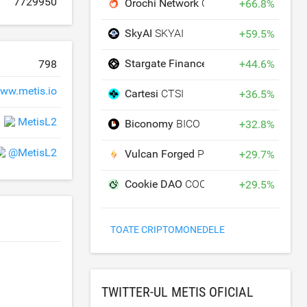
7729950
Orochi Network
ON
+
66.8
%
SkyAI
SKYAI
+
59.5
%
Stargate Finance
STG
+
44.6
%
798
ww.metis.io
Cartesi
CTSI
+
36.5
%
MetisL2
Biconomy
BICO
+
32.8
%
@MetisL2
Vulcan Forged
PYR
+
29.7
%
Cookie DAO
COOKIE
+
29.5
%
TOATE CRIPTOMONEDELE
TWITTER-UL METIS OFICIAL