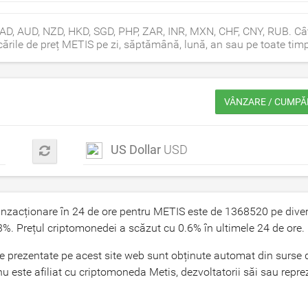
 CAD, AUD, NZD, HKD, SGD, PHP, ZAR, INR, MXN, CHF, CNY, RUB. Câ
ările de preț METIS pe zi, săptămână, lună, an sau pe toate timp
VÂNZARE / CUMPĂ
US Dollar
USD
anzacționare în 24 de ore pentru METIS este de
1368520
pe diver
3
%. Prețul criptomonedei a scăzut cu
0.6
% în ultimele 24 de ore.
exe prezentate pe acest site web sunt obținute automat din surse 
este afiliat cu criptomoneda Metis, dezvoltatorii săi sau reprez