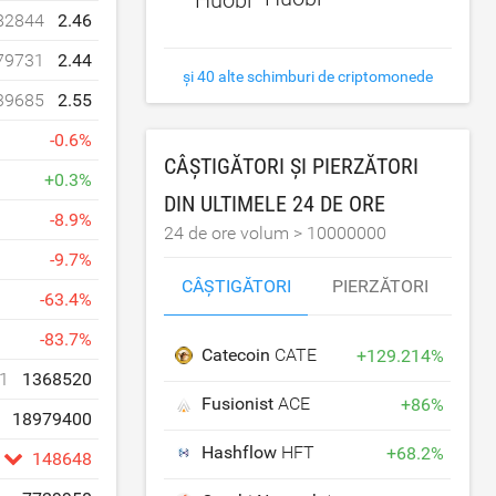
82844
2.46
79731
2.44
și 40 alte schimburi de criptomonede
39685
2.55
-
0.6
%
CÂȘTIGĂTORI ȘI PIERZĂTORI
+
0.3
%
DIN ULTIMELE 24 DE ORE
-
8.9
%
24 de ore volum >
10000000
-
9.7
%
CÂȘTIGĂTORI
PIERZĂTORI
-
63.4
%
-
83.7
%
Catecoin
CATE
+
129.214
%
1
1368520
Fusionist
ACE
+
86
%
18979400
Hashflow
HFT
+
68.2
%
148648