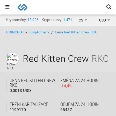
Kryptoměny:
15 928
Kryptoburzy:
1 471
CS
USD
COINCOST
Kryptoměny
Cena Red Kitten Crew RKC
Red Kitten Crew
RKC
CENA RED KITTEN CREW
ZMĚNA ZA 24 HODIN
RKC
-
14,4
%
0,0013 USD
TRŽNÍ KAPITALIZACE
OBJEM ZA 24 HODIN
1199170
98437