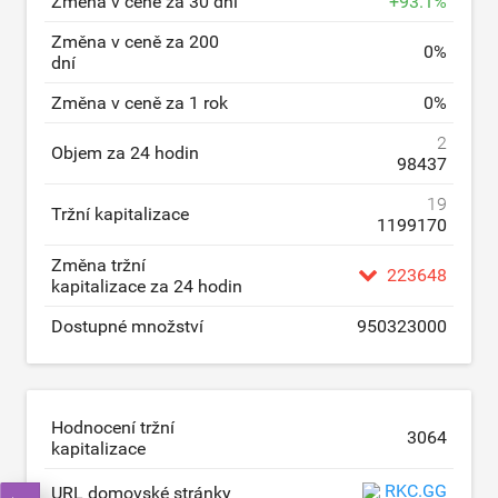
Změna v ceně za 30 dní
+
93.1
%
Změna v ceně za 200
0
%
dní
Změna v ceně za 1 rok
0
%
2
Objem za 24 hodin
98437
19
Tržní kapitalizace
1199170
Změna tržní
223648
kapitalizace za 24 hodin
Dostupné množství
950323000
Hodnocení tržní
3064
kapitalizace
RKC.GG
URL domovské stránky