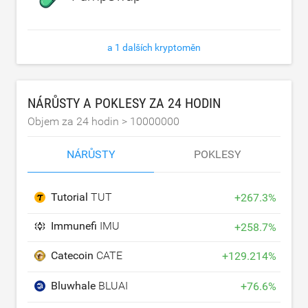
a 1 dalších kryptoměn
NÁRŮSTY A POKLESY ZA 24 HODIN
Objem za 24 hodin >
10000000
NÁRŮSTY
POKLESY
Tutorial
TUT
+
267.3
%
Immunefi
IMU
+
258.7
%
Catecoin
CATE
+
129.214
%
Bluwhale
BLUAI
+
76.6
%