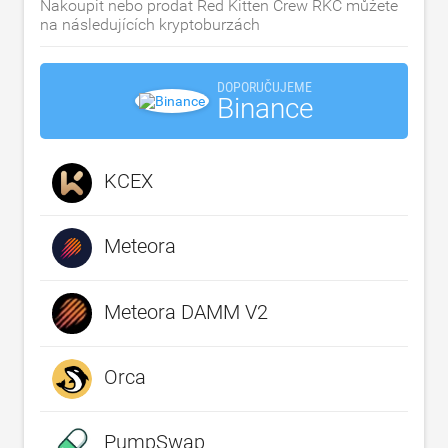
Nakoupit nebo prodat Red Kitten Crew RKC můžete
na následujících kryptoburzách
DOPORUČUJEME
Binance
KCEX
Meteora
Meteora DAMM V2
Orca
PumpSwap