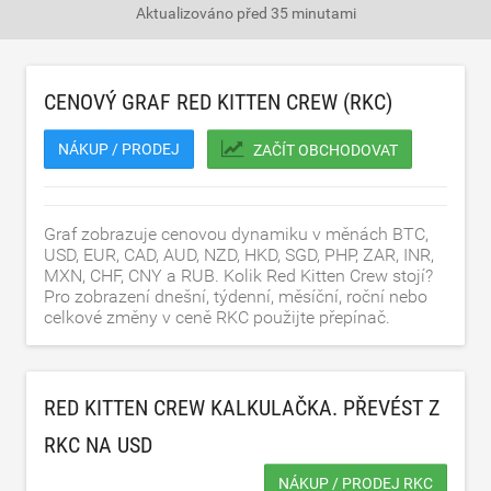
Aktualizováno
před 35 minutami
CENOVÝ GRAF RED KITTEN CREW (RKC)
NÁKUP / PRODEJ
ZAČÍT OBCHODOVAT
Graf zobrazuje cenovou dynamiku v měnách BTC,
USD, EUR, CAD, AUD, NZD, HKD, SGD, PHP, ZAR, INR,
MXN, CHF, CNY a RUB. Kolik Red Kitten Crew stojí?
Pro zobrazení dnešní, týdenní, měsíční, roční nebo
celkové změny v ceně RKC použijte přepínač.
RED KITTEN CREW KALKULAČKA. PŘEVÉST Z
RKC NA
USD
NÁKUP / PRODEJ RKC