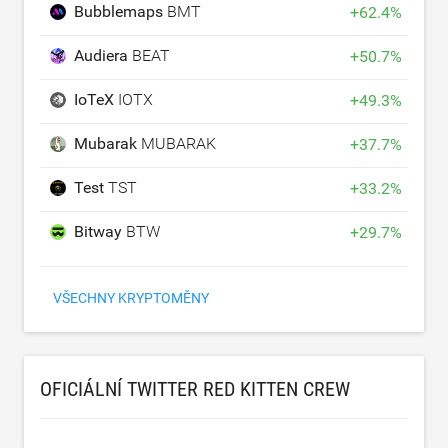
Bubblemaps
BMT
+
62.4
%
Audiera
BEAT
+
50.7
%
IoTeX
IOTX
+
49.3
%
Mubarak
MUBARAK
+
37.7
%
Test
TST
+
33.2
%
Bitway
BTW
+
29.7
%
VŠECHNY KRYPTOMĚNY
OFICIÁLNÍ TWITTER RED KITTEN CREW