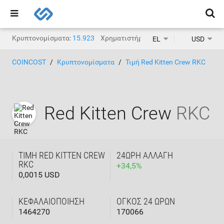
Κρυπτονομίσματα:
15.923
Χρηματιστήρια κρυπτονομισμάτων:
1.
EL
USD
COINCOST
Κρυπτονομίσματα
Τιμή Red Kitten Crew RKC
Red Kitten Crew
RKC
ΤΙΜΉ RED KITTEN CREW
24ΩΡΗ ΑΛΛΑΓΉ
RKC
+
34,5
%
0,0015 USD
ΚΕΦΑΛΑΙΟΠΟΊΗΣΗ
ΌΓΚΟΣ 24 ΩΡΏΝ
1464270
170066