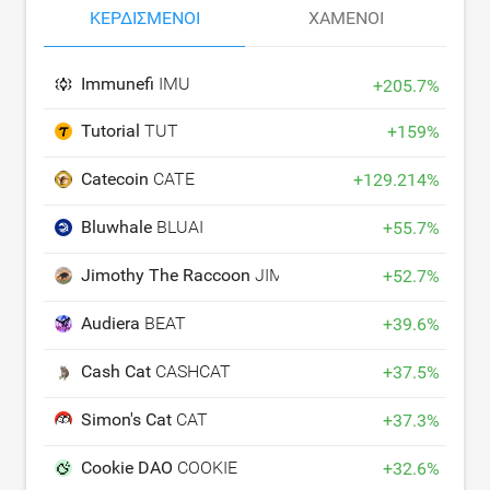
ΚΕΡΔΙΣΜΈΝΟΙ
ΧΑΜΈΝΟΙ
Immunefi
IMU
+
205.7
%
Tutorial
TUT
+
159
%
Catecoin
CATE
+
129.214
%
Bluwhale
BLUAI
+
55.7
%
Jimothy The Raccoon
JIMOTHY
+
52.7
%
Audiera
BEAT
+
39.6
%
Cash Cat
CASHCAT
+
37.5
%
Simon's Cat
CAT
+
37.3
%
Cookie DAO
COOKIE
+
32.6
%