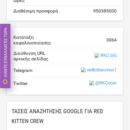
ώρες
Διαθέσιμη προσφορά
950385000
ΚΆΝΤΕ ΣΥΝΑΛΛΑΓΈΣ ΤΏΡΑ
Κατάταξη
3064
κεφαλαιοποίησης
Διεύθυνση URL
RKC.GG
αρχικής σελίδας
redkittencrew1
Telegram
@RKCcoin
Twitter
ΤΆΣΕΙΣ ΑΝΑΖΉΤΗΣΗΣ GOOGLE ΓΙΑ RED
KITTEN CREW