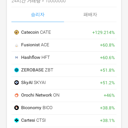
24시간 거래량 >
10000000
승리자
패배자
Catecoin
CATE
+
129.214
%
Fusionist
ACE
+
60.8
%
Hashflow
HFT
+
60.6
%
ZEROBASE
ZBT
+
51.8
%
SkyAI
SKYAI
+
51.2
%
Orochi Network
ON
+
46
%
Biconomy
BICO
+
38.8
%
Cartesi
CTSI
+
38.1
%