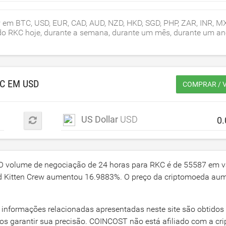
w em BTC, USD, EUR, CAD, AUD, NZD, HKD, SGD, PHP, ZAR, INR, M
o do RKC hoje, durante a semana, durante um mês, durante um a
KC EM
USD
COMPRAR / 
US Dollar
USD
 O volume de negociação de 24 horas para RKC é de
55587
em v
d Kitten Crew aumentou
16.9883
%. O preço da criptomoeda au
 informações relacionadas apresentadas neste site são obtidos
os garantir sua precisão. COINCOST não está afiliado com a c