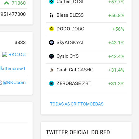
Cartesi
CTSI
+
57.7
%
71060
951477000
Bless
BLESS
+
56.8
%
DODO
DODO
+
56
%
SkyAI
SKYAI
3333
+
43.1
%
RKC.GG
Cysic
CYS
+
42.4
%
dkittencrew1
Cash Cat
CASHCAT
+
31.4
%
@RKCcoin
ZEROBASE
ZBT
+
31.3
%
TODAS AS CRIPTOMOEDAS
TWITTER OFICIAL DO RED