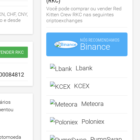
(RKC)
Você pode comprar ou vender Red
XN, CHF, CNY,
Kitten Crew RKC nas seguintes
no e desde
criptoexchanges
NÓS RECOMENDAMOS
Binance
VENDER RKC
Lbank
KCEX
ários
Meteora
mentou
Poloniex
riptomoeda
PumpSwap