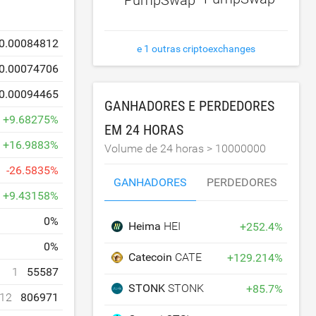
0.00084812
e 1 outras criptoexchanges
0.00074706
0.00094465
GANHADORES E PERDEDORES
+
9.68275
%
EM 24 HORAS
+
16.9883
%
Volume de 24 horas >
10000000
-
26.5835
%
GANHADORES
PERDEDORES
+
9.43158
%
0
%
Heima
HEI
+
252.4
%
0
%
Catecoin
CATE
+
129.214
%
1
55587
STONK
STONK
+
85.7
%
12
806971