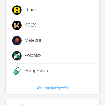
Lbank
KCEX
Meteora
Poloniex
PumpSwap
और 1 अन्य क्रिप्टोएक्सचेंज