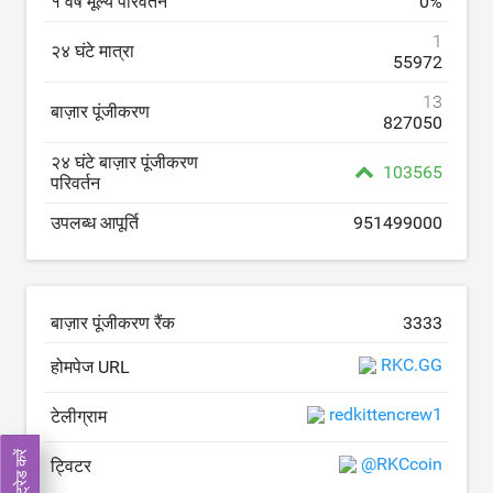
१ वर्ष मूल्य परिवर्तन
0
%
1
२४ घंटे मात्रा
55972
13
बाज़ार पूंजीकरण
827050
२४ घंटे बाज़ार पूंजीकरण
103565
परिवर्तन
उपलब्ध आपूर्ति
951499000
बाज़ार पूंजीकरण रैंक
3333
RKC.GG
होमपेज URL
redkittencrew1
टेलीग्राम
अभी ट्रेड करें
@RKCcoin
ट्विटर