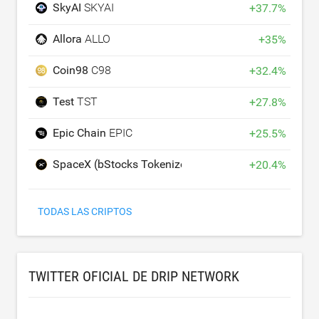
SkyAI
SKYAI
+
37.7
%
Allora
ALLO
+
35
%
Coin98
C98
+
32.4
%
Test
TST
+
27.8
%
Epic Chain
EPIC
+
25.5
%
SpaceX (bStocks Tokenized Stock)
SPCXB
+
20.4
%
TODAS LAS CRIPTOS
TWITTER OFICIAL DE DRIP NETWORK