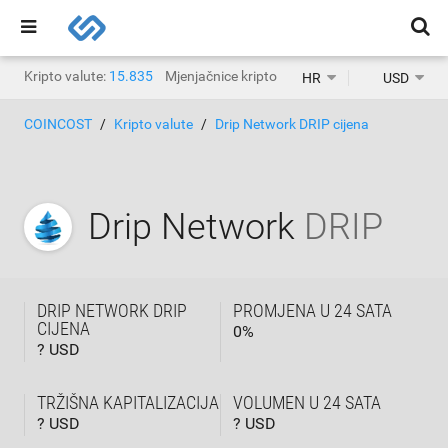
Kripto valute:
15.835
Mjenjačnice kripto valuta:
1.467
HR
USD
COINCOST
Kripto valute
Drip Network DRIP cijena
Drip Network
DRIP
DRIP NETWORK DRIP
PROMJENA U 24 SATA
CIJENA
0
%
? USD
TRŽIŠNA KAPITALIZACIJA
VOLUMEN U 24 SATA
? USD
? USD