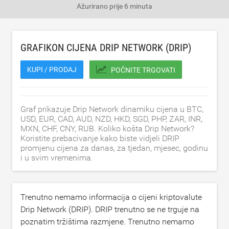
Ažurirano
prije 6 minuta
GRAFIKON CIJENA DRIP NETWORK (DRIP)
KUPI / PRODAJ
POČNITE TRGOVATI
Graf prikazuje Drip Network dinamiku cijena u BTC,
USD, EUR, CAD, AUD, NZD, HKD, SGD, PHP, ZAR, INR,
MXN, CHF, CNY, RUB. Koliko košta Drip Network?
Koristite prebacivanje kako biste vidjeli DRIP
promjenu cijena za danas, za tjedan, mjesec, godinu
i u svim vremenima.
Trenutno nemamo informacija o cijeni kriptovalute
Drip Network (DRIP). DRIP trenutno se ne trguje na
poznatim tržištima razmjene. Trenutno nemamo