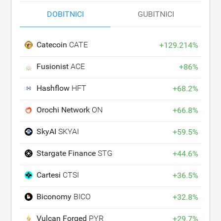
DOBITNICI
GUBITNICI
Catecoin
CATE
+
129.214
%
Fusionist
ACE
+
86
%
Hashflow
HFT
+
68.2
%
Orochi Network
ON
+
66.8
%
SkyAI
SKYAI
+
59.5
%
Stargate Finance
STG
+
44.6
%
Cartesi
CTSI
+
36.5
%
Biconomy
BICO
+
32.8
%
Vulcan Forged
PYR
+
29.7
%