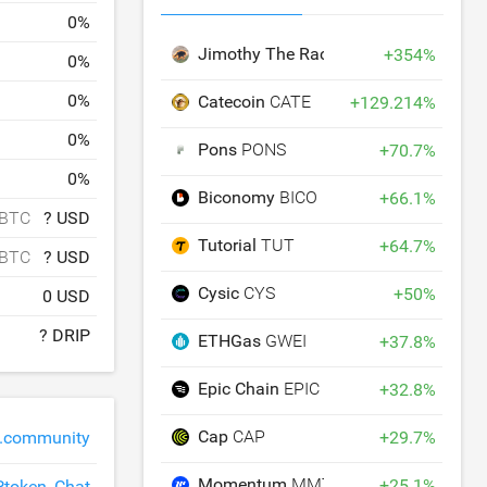
0
%
Jimothy The Raccoon
JIMOTHY
+
354
%
0
%
0
%
Catecoin
CATE
+
129.214
%
0
%
Pons
PONS
+
70.7
%
0
%
Biconomy
BICO
+
66.1
%
 BTC
? USD
Tutorial
TUT
+
64.7
%
 BTC
? USD
Cysic
CYS
+
50
%
0 USD
? DRIP
ETHGas
GWEI
+
37.8
%
Epic Chain
EPIC
+
32.8
%
Cap
CAP
p.community
+
29.7
%
Momentum
MMT
+
25.1
%
Ptoken_Chat