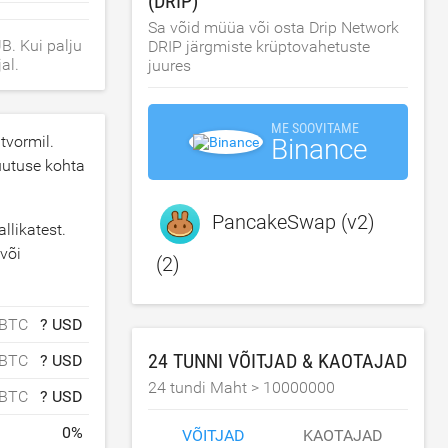
(DRIP)
Sa võid müüa või osta Drip Network
B. Kui palju
DRIP järgmiste krüptovahetuste
al.
juures
ME SOOVITAME
tvormil.
Binance
uutuse kohta
PancakeSwap (v2)
llikatest.
 või
(2)
 BTC
? USD
24 TUNNI VÕITJAD & KAOTAJAD
 BTC
? USD
24 tundi Maht >
10000000
 BTC
? USD
0
%
VÕITJAD
KAOTAJAD