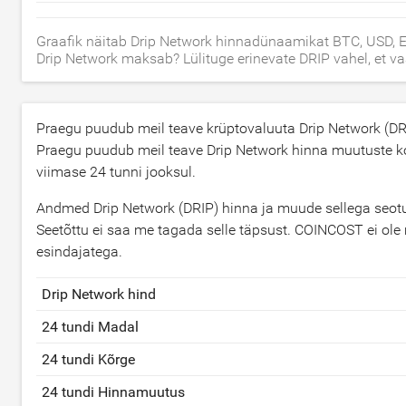
Graafik näitab Drip Network hinnadünaamikat BTC, USD, E
Drip Network maksab? Lülituge erinevate DRIP vahel, et v
Praegu puudub meil teave krüptovaluuta Drip Network (DRI
Praegu puudub meil teave Drip Network hinna muutuste k
viimase 24 tunni jooksul.
Andmed Drip Network (DRIP) hinna ja muude sellega seotud
Seetõttu ei saa me tagada selle täpsust. COINCOST ei ole m
esindajatega.
Drip Network hind
24 tundi Madal
24 tundi Kõrge
24 tundi Hinnamuutus