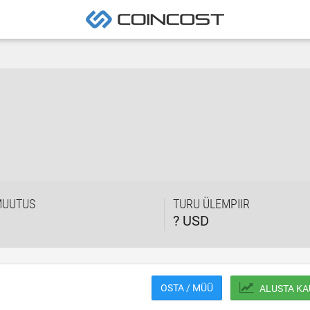
MUUTUS
TURU ÜLEMPIIR
? USD
OSTA / MÜÜ
ALUSTA KA