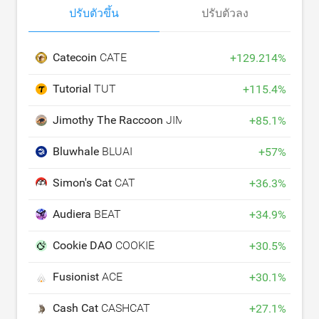
ปรับตัวขึ้น
ปรับตัวลง
Catecoin
CATE
+
129.214
%
Tutorial
TUT
+
115.4
%
Jimothy The Raccoon
JIMOTHY
+
85.1
%
Bluwhale
BLUAI
+
57
%
Simon's Cat
CAT
+
36.3
%
Audiera
BEAT
+
34.9
%
Cookie DAO
COOKIE
+
30.5
%
Fusionist
ACE
+
30.1
%
Cash Cat
CASHCAT
+
27.1
%