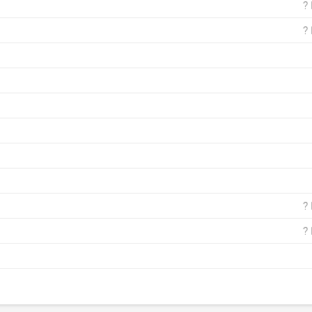
?
?
?
?