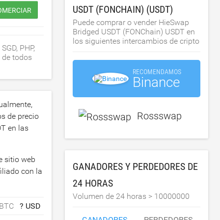
USDT (FONCHAIN) (USDT)
OMERCIAR
Puede comprar o vender HieSwap
Bridged USDT (FONChain) USDT en
los siguientes intercambios de cripto
 SGD, PHP,
o de todos
RECOMENDAMOS
Binance
ualmente,
Rossswap
s de precio
T en las
 sitio web
GANADORES Y PERDEDORES DE
liado con la
24 HORAS
Volumen de 24 horas >
10000000
 BTC
? USD
GANADORES
PERDEDORES