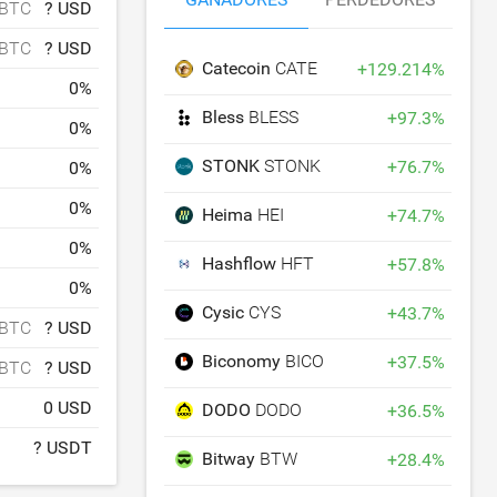
 BTC
? USD
 BTC
? USD
Catecoin
CATE
+
129.214
%
0
%
Bless
BLESS
+
97.3
%
0
%
STONK
STONK
+
76.7
%
0
%
0
%
Heima
HEI
+
74.7
%
0
%
Hashflow
HFT
+
57.8
%
0
%
Cysic
CYS
+
43.7
%
 BTC
? USD
Biconomy
BICO
+
37.5
%
 BTC
? USD
0 USD
DODO
DODO
+
36.5
%
? USDT
Bitway
BTW
+
28.4
%