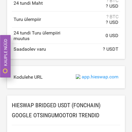
? BTC
24 tundi Maht
? USD
? BTC
Turu ülempiir
? USD
24 tundi Turu ülempiiri
0 USD
muutus
KAUPLE NÜÜD
Saadaolev varu
? USDT
app.hieswap.com
Kodulehe URL
HIESWAP BRIDGED USDT (FONCHAIN)
GOOGLE OTSINGUMOOTORI TRENDID