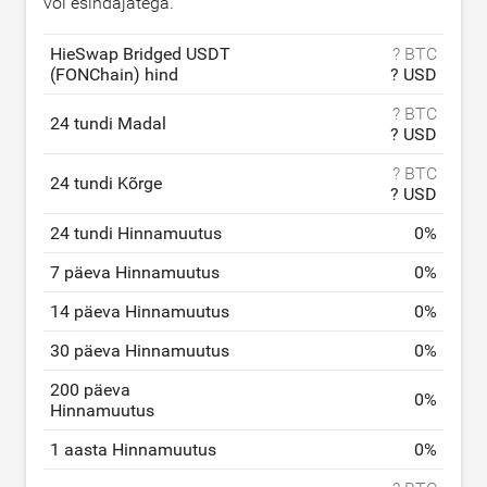
või esindajatega.
HieSwap Bridged USDT
? BTC
(FONChain) hind
? USD
? BTC
24 tundi Madal
? USD
? BTC
24 tundi Kõrge
? USD
24 tundi Hinnamuutus
0
%
7 päeva Hinnamuutus
0
%
14 päeva Hinnamuutus
0
%
30 päeva Hinnamuutus
0
%
200 päeva
0
%
Hinnamuutus
1 aasta Hinnamuutus
0
%