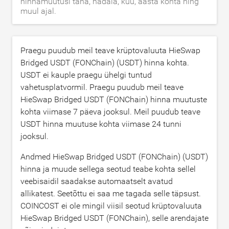
hinnamuutusi täna, nädala, kuu, aasta kohta ning
muul ajal.
Praegu puudub meil teave krüptovaluuta HieSwap
Bridged USDT (FONChain) (USDT) hinna kohta.
USDT ei kauple praegu ühelgi tuntud
vahetusplatvormil. Praegu puudub meil teave
HieSwap Bridged USDT (FONChain) hinna muutuste
kohta viimase 7 päeva jooksul. Meil puudub teave
USDT hinna muutuse kohta viimase 24 tunni
jooksul.
Andmed HieSwap Bridged USDT (FONChain) (USDT)
hinna ja muude sellega seotud teabe kohta sellel
veebisaidil saadakse automaatselt avatud
allikatest. Seetõttu ei saa me tagada selle täpsust.
COINCOST ei ole mingil viisil seotud krüptovaluuta
HieSwap Bridged USDT (FONChain), selle arendajate