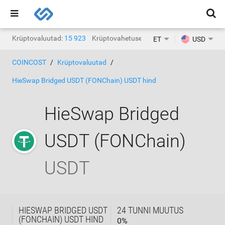
Krüptovaluutad:
15 923
Krüptovahetused:
1468
ET
USD
COINCOST
Krüptovaluutad
HieSwap Bridged USDT (FONChain) USDT hind
HieSwap Bridged
USDT (FONChain)
USDT
HIESWAP BRIDGED USDT
24 TUNNI MUUTUS
(FONCHAIN) USDT HIND
0
%