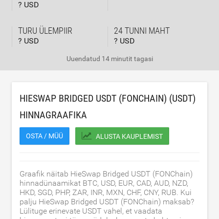
? USD
TURU ÜLEMPIIR
24 TUNNI MAHT
? USD
? USD
Uuendatud
14 minutit tagasi
HIESWAP BRIDGED USDT (FONCHAIN) (USDT)
HINNAGRAAFIKA
OSTA / MÜÜ
ALUSTA KAUPLEMIST
Graafik näitab HieSwap Bridged USDT (FONChain)
hinnadünaamikat BTC, USD, EUR, CAD, AUD, NZD,
HKD, SGD, PHP, ZAR, INR, MXN, CHF, CNY, RUB. Kui
palju HieSwap Bridged USDT (FONChain) maksab?
Lülituge erinevate USDT vahel, et vaadata