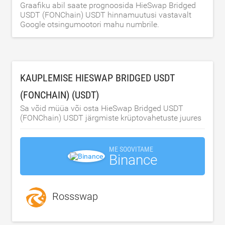
Graafiku abil saate prognoosida HieSwap Bridged
USDT (FONChain) USDT hinnamuutusi vastavalt
Google otsingumootori mahu numbrile.
KAUPLEMISE HIESWAP BRIDGED USDT
(FONCHAIN) (USDT)
Sa võid müüa või osta HieSwap Bridged USDT
(FONChain) USDT järgmiste krüptovahetuste juures
ME SOOVITAME
Binance
Rossswap