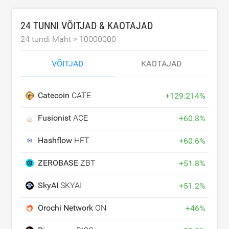
24 TUNNI VÕITJAD & KAOTAJAD
24 tundi Maht >
10000000
VÕITJAD
KAOTAJAD
Catecoin
CATE
+
129.214
%
Fusionist
ACE
+
60.8
%
Hashflow
HFT
+
60.6
%
ZEROBASE
ZBT
+
51.8
%
SkyAI
SKYAI
+
51.2
%
Orochi Network
ON
+
46
%