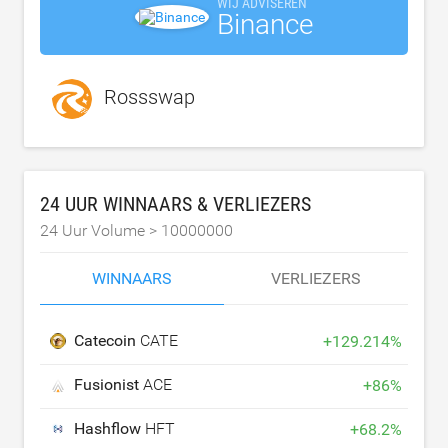
WIJ ADVISEREN
Binance
Rossswap
24 UUR WINNAARS & VERLIEZERS
24 Uur Volume >
10000000
WINNAARS
VERLIEZERS
Catecoin
CATE
+
129.214
%
Fusionist
ACE
+
86
%
Hashflow
HFT
+
68.2
%