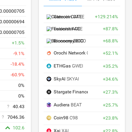
0.00000705
Catecoin
CATE
+
129.214
%
0.00000694
Fusionist
ACE
+
87.8
%
0.00000705
Biconomy
BICO
+
68.8
%
+
1.5
%
Orochi Network
ON
+
52.1
%
-
9.1
%
-
18.4
%
ETHGas
GWEI
+
35.2
%
-
60.9
%
SkyAI
SKYAI
+
34.6
%
0
%
Stargate Finance
STG
+
27.3
%
0
%
Audiera
BEAT
+
25.7
%
?
40.43
?
7046.36
Coin98
C98
+
23.8
%
102.6
Xai
XAI
+
22.8
%