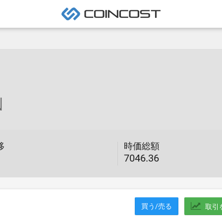
N
移
時価総額
7046.36
買う/売る
取引