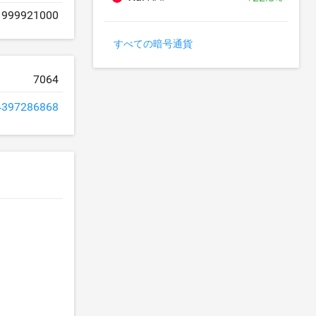
999921000
すべての暗号通貨
7064
4397286868