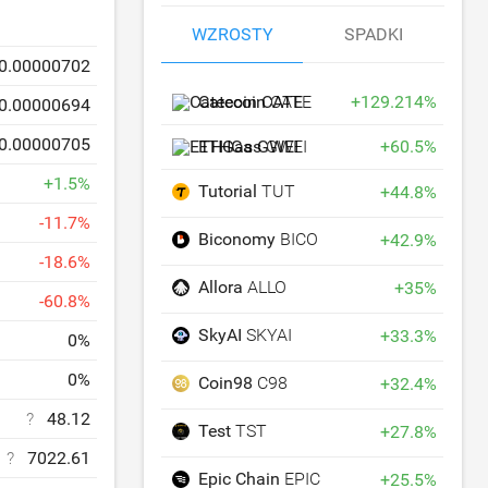
WZROSTY
SPADKI
0.00000702
Catecoin
CATE
+
129.214
%
0.00000694
0.00000705
ETHGas
GWEI
+
60.5
%
+
1.5
%
Tutorial
TUT
+
44.8
%
-
11.7
%
Biconomy
BICO
+
42.9
%
-
18.6
%
Allora
ALLO
+
35
%
-
60.8
%
SkyAI
SKYAI
+
33.3
%
0
%
0
%
Coin98
C98
+
32.4
%
?
48.12
Test
TST
+
27.8
%
?
7022.61
Epic Chain
EPIC
+
25.5
%