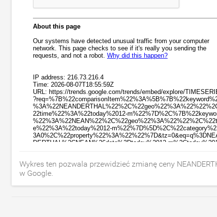
Wykres ten pozwala przewidzieć zmianę ceny NEANDERT
w Google.