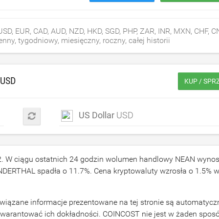
, EUR, CAD, AUD, NZD, HKD, SGD, PHP, ZAR, INR, MXN, CHF, C
ny, tygodniowy, miesięczny, roczny, całej historii
USD
KUP / SPR
US Dollar
USD
2
. W ciągu ostatnich 24 godzin wolumen handlowy NEAN wynos
EANDERTHAL spadła o
11.7
%. Cena kryptowaluty wzrosła o
1.5
% w
ązane informacje prezentowane na tej stronie są automatycz
gwarantować ich dokładności. COINCOST nie jest w żaden spos