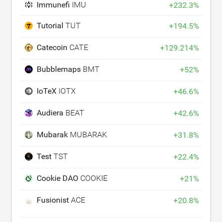
Immunefi
IMU
+
232.3
%
Tutorial
TUT
+
194.5
%
Catecoin
CATE
+
129.214
%
Bubblemaps
BMT
+
52
%
IoTeX
IOTX
+
46.6
%
Audiera
BEAT
+
42.6
%
Mubarak
MUBARAK
+
31.8
%
Test
TST
+
22.4
%
Cookie DAO
COOKIE
+
21
%
Fusionist
ACE
+
20.8
%