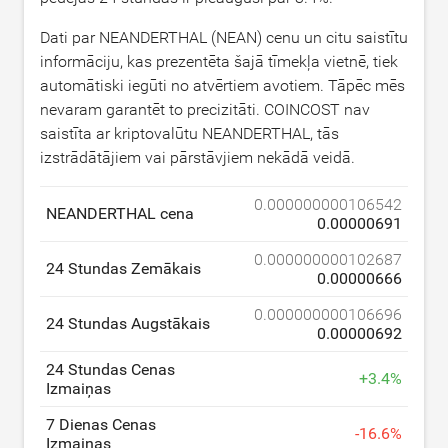
Dati par NEANDERTHAL (NEAN) cenu un citu saistītu
informāciju, kas prezentēta šajā tīmekļa vietnē, tiek
automātiski iegūti no atvērtiem avotiem. Tāpēc mēs
nevaram garantēt to precizitāti. COINCOST nav
saistīta ar kriptovalūtu NEANDERTHAL, tās
izstrādātājiem vai pārstāvjiem nekādā veidā.
0.000000000106542
NEANDERTHAL cena
0.00000691
0.000000000102687
24 Stundas Zemākais
0.00000666
0.000000000106696
24 Stundas Augstākais
0.00000692
24 Stundas Cenas
+
3.4
%
Izmaiņas
7 Dienas Cenas
-
16.6
%
Izmaiņas