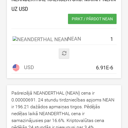
UZ
USD
PIRKT / PĀRDOT NEAN
NEAN
USD
Pašreizējā NEANDERTHAL (NEAN) cena ir
0.00000691
. 24 stundu tirdzniecības apjoms NEAN
ir
196.21
dažādos apmaiņas tirgos. Pēdējās
nedēļas laikā NEANDERTHAL cena ir
samazinājusies par
16.6
%. Kriptovalūtas cena
pēdējās 24 stundās ir pieaugusi par
3.4
%.