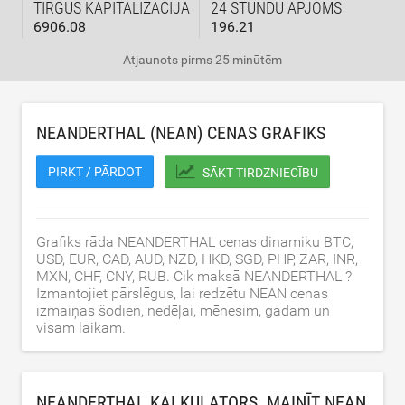
TIRGUS KAPITALIZĀCIJA
24 STUNDU APJOMS
6906.08
196.21
Atjaunots
pirms 25 minūtēm
NEANDERTHAL (NEAN) CENAS GRAFIKS
PIRKT / PĀRDOT
SĀKT TIRDZNIECĪBU
Grafiks rāda NEANDERTHAL cenas dinamiku BTC,
USD, EUR, CAD, AUD, NZD, HKD, SGD, PHP, ZAR, INR,
MXN, CHF, CNY, RUB. Cik maksā NEANDERTHAL ?
Izmantojiet pārslēgus, lai redzētu NEAN cenas
izmaiņas šodien, nedēļai, mēnesim, gadam un
visam laikam.
NEANDERTHAL KALKULATORS. MAINĪT NEAN