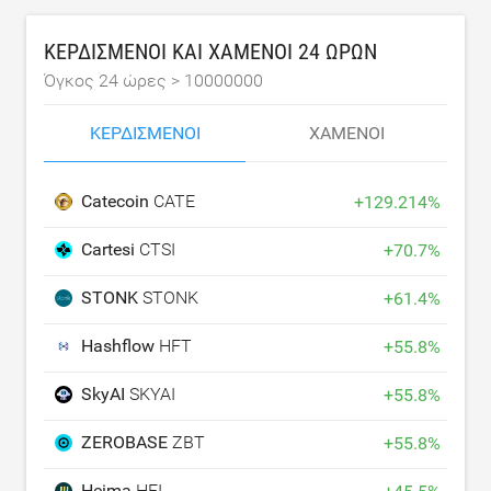
ΚΕΡΔΙΣΜΈΝΟΙ ΚΑΙ ΧΑΜΈΝΟΙ 24 ΩΡΏΝ
Όγκος 24 ώρες >
10000000
ΚΕΡΔΙΣΜΈΝΟΙ
ΧΑΜΈΝΟΙ
Catecoin
CATE
+
129.214
%
Cartesi
CTSI
+
70.7
%
STONK
STONK
+
61.4
%
Hashflow
HFT
+
55.8
%
SkyAI
SKYAI
+
55.8
%
ZEROBASE
ZBT
+
55.8
%
Heima
HEI