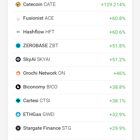
Catecoin
CATE
+
129.214
%
Fusionist
ACE
+
60.8
%
Hashflow
HFT
+
60.6
%
ZEROBASE
ZBT
+
51.8
%
SkyAI
SKYAI
+
51.2
%
Orochi Network
ON
+
46
%
Biconomy
BICO
+
38.8
%
Cartesi
CTSI
+
38.1
%
ETHGas
GWEI
+
32.9
%
Stargate Finance
STG
+
29.9
%