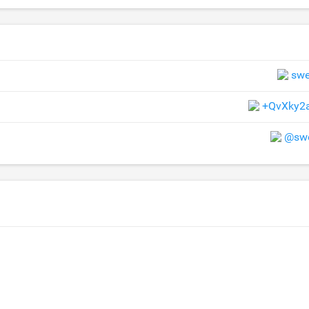
swe
+QvXky2
@swe