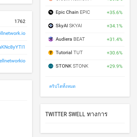
Epic Chain
EPIC
+
35.6
%
1762
SkyAI
SKYAI
+
34.1
%
llnetwork.io
Audiera
BEAT
+
31.4
%
aKNc8yYTI1
Tutorial
TUT
+
30.6
%
llnetworkio
STONK
STONK
+
29.9
%
คริปโตทั้งหมด
TWITTER SWELL ทางการ