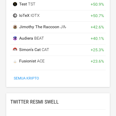
Test
TST
+
50.9
%
IoTeX
IOTX
+
50.7
%
Jimothy The Raccoon
JIMOTHY
+
42.6
%
Audiera
BEAT
+
40.1
%
Simon's Cat
CAT
+
25.3
%
Fusionist
ACE
+
23.6
%
SEMUA KRIPTO
TWITTER RESMI SWELL