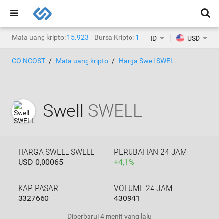
Mata uang kripto:
15.923
Bursa Kripto:
1.471
ID
USD
COINCOST
Mata uang kripto
Harga Swell SWELL
Swell
SWELL
HARGA SWELL SWELL
PERUBAHAN 24 JAM
USD 0,00065
+
4,1
%
KAP PASAR
VOLUME 24 JAM
3327660
430941
Diperbarui
4 menit yang lalu