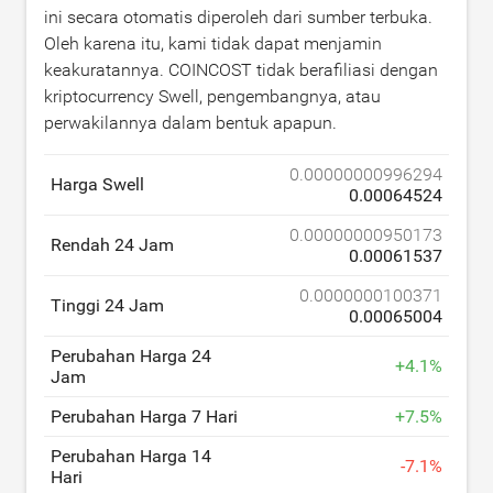
ini secara otomatis diperoleh dari sumber terbuka.
Oleh karena itu, kami tidak dapat menjamin
keakuratannya. COINCOST tidak berafiliasi dengan
kriptocurrency Swell, pengembangnya, atau
perwakilannya dalam bentuk apapun.
0.00000000996294
Harga Swell
0.00064524
0.00000000950173
Rendah 24 Jam
0.00061537
0.0000000100371
Tinggi 24 Jam
0.00065004
Perubahan Harga 24
+
4.1
%
Jam
Perubahan Harga 7 Hari
+
7.5
%
Perubahan Harga 14
-
7.1
%
Hari