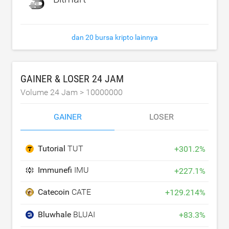
dan 20 bursa kripto lainnya
GAINER & LOSER 24 JAM
Volume 24 Jam >
10000000
GAINER
LOSER
Tutorial
TUT
+
301.2
%
Immunefi
IMU
+
227.1
%
Catecoin
CATE
+
129.214
%
Bluwhale
BLUAI
+
83.3
%