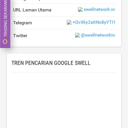
TRADING SEKARANG
swellnetwork.io
URL Laman Utama
+QvXky2aKNc8yYTI1
Telegram
@swellnetworkio
Twitter
TREN PENCARIAN GOOGLE SWELL