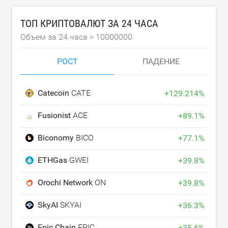
ТОП КРИПТОВАЛЮТ ЗА 24 ЧАСА
Объем за 24 часа >
10000000
РОСТ
ПАДЕНИЕ
Catecoin
CATE
+
129.214
%
Fusionist
ACE
+
89.1
%
Biconomy
BICO
+
77.1
%
ETHGas
GWEI
+
39.8
%
Orochi Network
ON
+
39.8
%
SkyAI
SKYAI
+
36.3
%
Epic Chain
EPIC
+
35.6
%