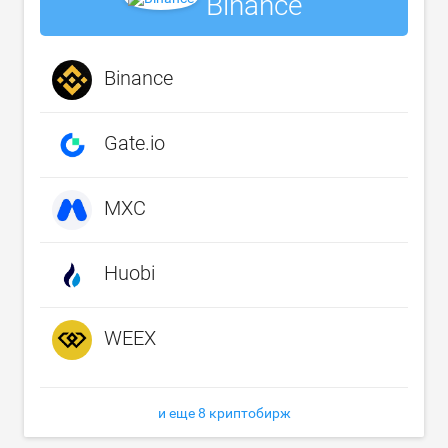
Binance
Binance
Gate.io
MXC
Huobi
WEEX
и еще 8 криптобирж