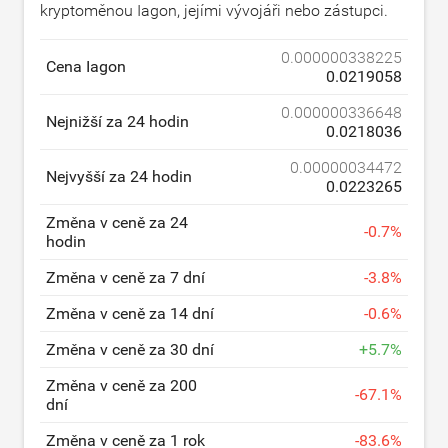
kryptoměnou Iagon, jejími vývojáři nebo zástupci.
0.000000338225
Cena Iagon
0.0219058
0.000000336648
Nejnižší za 24 hodin
0.0218036
0.00000034472
Nejvyšší za 24 hodin
0.0223265
Změna v ceně za 24
-
0.7
%
hodin
Změna v ceně za 7 dní
-
3.8
%
Změna v ceně za 14 dní
-
0.6
%
Změna v ceně za 30 dní
+
5.7
%
Změna v ceně za 200
-
67.1
%
dní
Změna v ceně za 1 rok
-
83.6
%