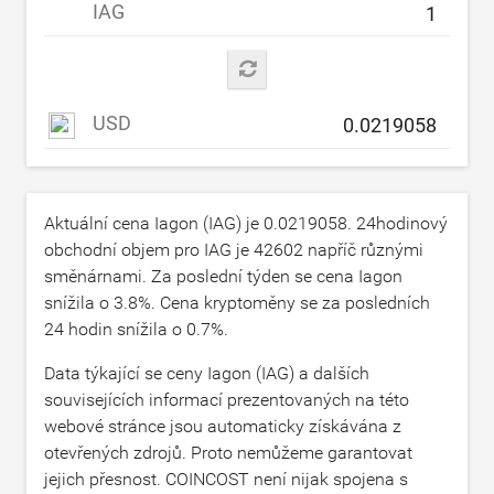
IAG
USD
Aktuální cena Iagon (IAG) je
0.0219058
. 24hodinový
obchodní objem pro IAG je
42602
napříč různými
směnárnami. Za poslední týden se cena Iagon
snížila o
3.8
%. Cena kryptoměny se za posledních
24 hodin snížila o
0.7
%.
Data týkající se ceny Iagon (IAG) a dalších
souvisejících informací prezentovaných na této
webové stránce jsou automaticky získávána z
otevřených zdrojů. Proto nemůžeme garantovat
jejich přesnost. COINCOST není nijak spojena s