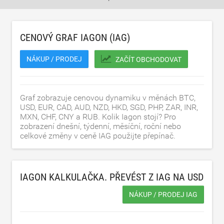
CENOVÝ GRAF IAGON (IAG)
NÁKUP / PRODEJ
ZAČÍT OBCHODOVAT
Graf zobrazuje cenovou dynamiku v měnách BTC,
USD, EUR, CAD, AUD, NZD, HKD, SGD, PHP, ZAR, INR,
MXN, CHF, CNY a RUB. Kolik Iagon stojí? Pro
zobrazení dnešní, týdenní, měsíční, roční nebo
celkové změny v ceně IAG použijte přepínač.
IAGON KALKULAČKA. PŘEVÉST Z IAG NA
USD
NÁKUP / PRODEJ IAG