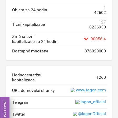
1
Objem za 24 hodin
42602
127
Tržní kapitalizace
8236930
Změna tržní
90056.4
kapitalizace za 24 hodin
Dostupné množství
376020000
Hodnocení tržní
1260
kapitalizace
www.iagon.com
URL domovské stránky
Iagon_official
Telegram
OBCHODOVAT NYNÍ
@IagonOfficial
Twitter