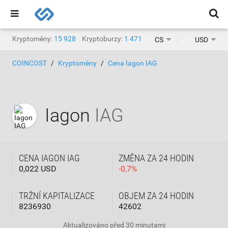
Kryptoměny:
15 928
Kryptoburzy:
1 471
CS
USD
COINCOST
Kryptoměny
Cena Iagon IAG
Iagon
IAG
CENA IAGON IAG
ZMĚNA ZA 24 HODIN
0,022 USD
-
0,7
%
TRŽNÍ KAPITALIZACE
OBJEM ZA 24 HODIN
8236930
42602
Aktualizováno
před 30 minutami