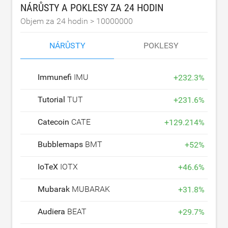
NÁRŮSTY A POKLESY ZA 24 HODIN
Objem za 24 hodin >
10000000
NÁRŮSTY
POKLESY
Immunefi
IMU
+
232.3
%
Tutorial
TUT
+
231.6
%
Catecoin
CATE
+
129.214
%
Bubblemaps
BMT
+
52
%
IoTeX
IOTX
+
46.6
%
Mubarak
MUBARAK
+
31.8
%
Audiera
BEAT
+
29.7
%