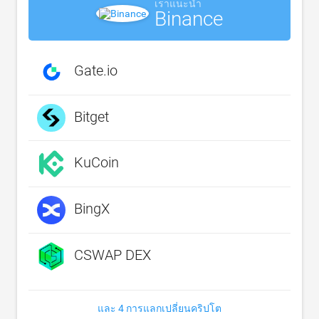
เราแนะนำ
Binance
Gate.io
Bitget
KuCoin
BingX
CSWAP DEX
และ 4 การแลกเปลี่ยนคริปโต