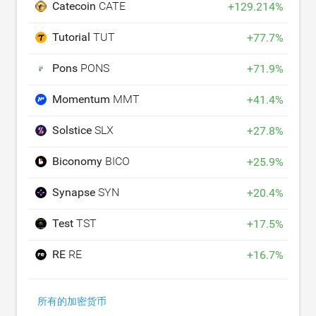
Catecoin
CATE
+
129.214
%
Tutorial
TUT
+
77.7
%
Pons
PONS
+
71.9
%
Momentum
MMT
+
41.4
%
Solstice
SLX
+
27.8
%
Biconomy
BICO
+
25.9
%
Synapse
SYN
+
20.4
%
Test
TST
+
17.5
%
RE
RE
+
16.7
%
所有的加密货币