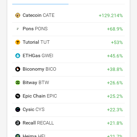
Catecoin
CATE
+
129.214
%
Pons
PONS
+
68.9
%
Tutorial
TUT
+
53
%
ETHGas
GWEI
+
45.6
%
Biconomy
BICO
+
38.8
%
Bitway
BTW
+
26.6
%
Epic Chain
EPIC
+
25.2
%
Cysic
CYS
+
22.3
%
Recall
RECALL
+
21.8
%
Heima
HEI
+
21.7
%