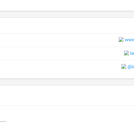
www
I
@I