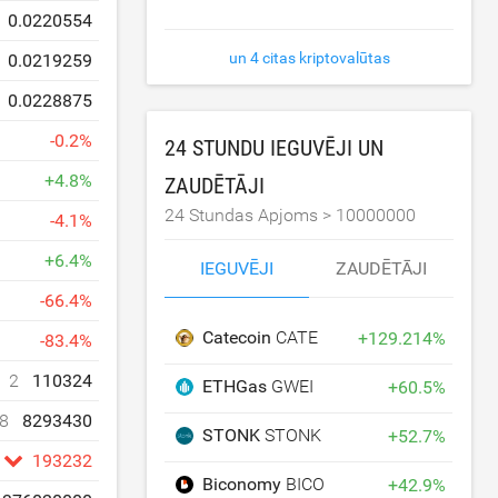
0.0220554
un 4 citas kriptovalūtas
0.0219259
0.0228875
-
0.2
%
24 STUNDU IEGUVĒJI UN
+
4.8
%
ZAUDĒTĀJI
24 Stundas Apjoms >
10000000
-
4.1
%
+
6.4
%
IEGUVĒJI
ZAUDĒTĀJI
-
66.4
%
Catecoin
CATE
+
129.214
%
-
83.4
%
2
110324
ETHGas
GWEI
+
60.5
%
8
8293430
STONK
STONK
+
52.7
%
193232
Biconomy
BICO
+
42.9
%