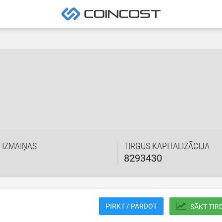
 IZMAIŅAS
TIRGUS KAPITALIZĀCIJA
8293430
PIRKT / PĀRDOT
SĀKT TIR