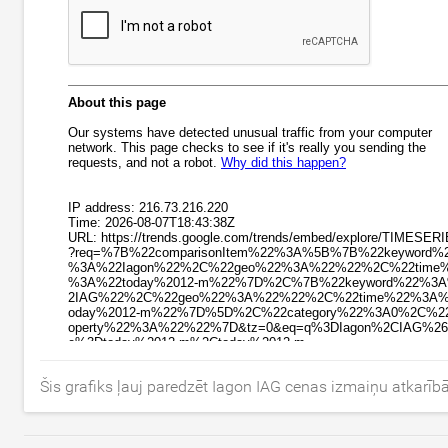
Šis grafiks ļauj paredzēt Iagon IAG cenas izmaiņu atkarīb