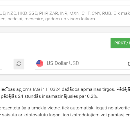
UD, NZD, HKD, SGD, PHP, ZAR, INR, MXN, CHF, CNY, RUB. Cik mak
dien, nedēļai, mēnesim, gadam un visam laikam.
PIRKT /
US Dollar
USD
niecības apjoms IAG ir
110324
dažādos apmaiņas tirgos. Pēdējā
a pēdējās 24 stundās ir samazinājusies par
0.2
%.
 prezentēta šajā tīmekļa vietnē, tiek automātiski iegūti no atvērt
aistīta ar kriptovalūtu Iagon, tās izstrādātājiem vai pārstāvji