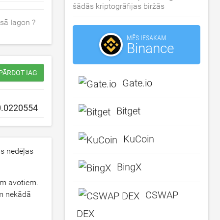
šādās kriptogrāfijas biržās
sā Iagon ?
MĒS IESAKAM
Binance
 PĀRDOT IAG
Gate.io
Bitget
KuCoin
s nedēļas
BingX
iem avotiem.
CSWAP
em nekādā
DEX