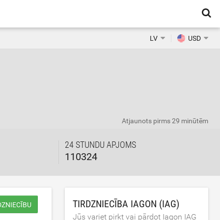
LV
USD
Atjaunots
pirms 29 minūtēm
24 STUNDU APJOMS
110324
TIRDZNIECĪBA IAGON (IAG)
DZNIECĪBU
Jūs variet pirkt vai pārdot Iagon IAG