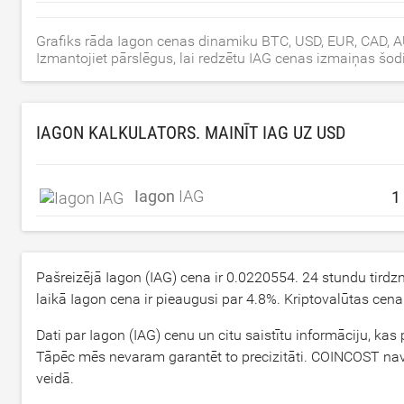
Grafiks rāda Iagon cenas dinamiku BTC, USD, EUR, CAD, A
Izmantojiet pārslēgus, lai redzētu IAG cenas izmaiņas šo
IAGON KALKULATORS. MAINĪT IAG UZ
USD
Iagon
IAG
Pašreizējā Iagon (IAG) cena ir
0.0220554
. 24 stundu tirdz
laikā Iagon cena ir pieaugusi par
4.8
%. Kriptovalūtas cen
Dati par Iagon (IAG) cenu un citu saistītu informāciju, kas
Tāpēc mēs nevaram garantēt to precizitāti. COINCOST nav s
veidā.