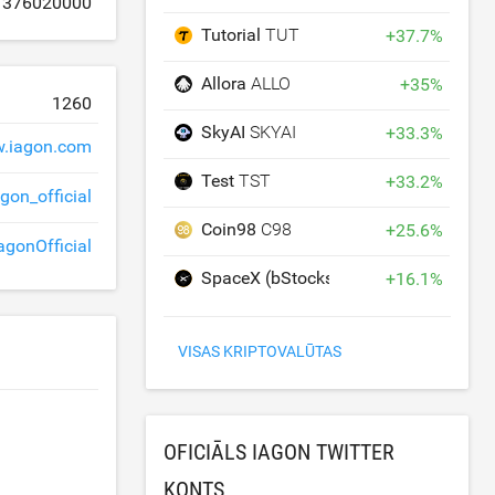
376020000
Tutorial
TUT
+
37.7
%
Allora
ALLO
+
35
%
1260
SkyAI
SKYAI
+
33.3
%
.iagon.com
Test
TST
+
33.2
%
agon_official
Coin98
C98
+
25.6
%
agonOfficial
SpaceX (bStocks Tokenized Stock)
S
+
16.1
%
VISAS KRIPTOVALŪTAS
OFICIĀLS IAGON TWITTER
KONTS