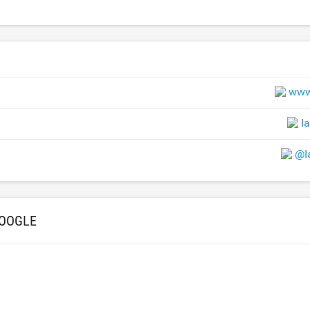
www
I
@I
OOGLE