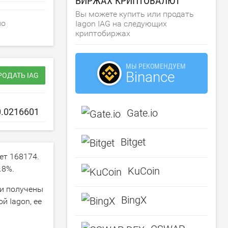
БИРЖАХ КРИПТОВАЛЮТ
Вы можете купить или продать
но
Iagon IAG на следующих
криптобиржах
МЫ РЕКОМЕНДУЕМ
Binance
РОДАТЬ IAG
Gate.io
Bitget
яет
168174
.
.8
%.
KuCoin
ки получены
BingX
й Iagon, ее