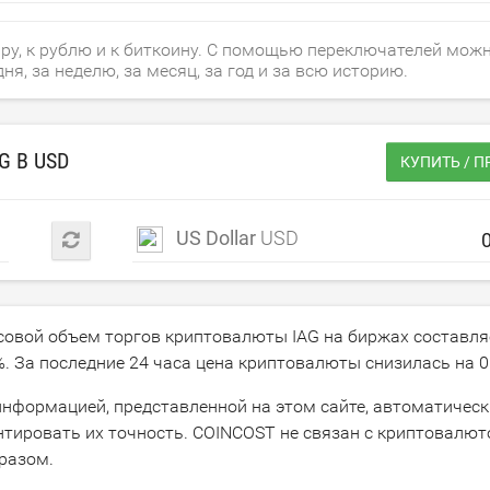
ару, к рублю и к биткоину. С помощью переключателей мож
я, за неделю, за месяц, за год и за всю историю.
AG В
USD
КУПИТЬ / П
US Dollar
USD
асовой объем торгов криптовалюты IAG на биржах составл
%. За последние 24 часа цена криптовалюты снизилась на
0
м информацией, представленной на этом сайте, автоматичес
ировать их точность. COINCOST не связан с криптовалюто
разом.