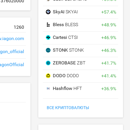
376020000
SkyAI
SKYAI
+
57.4
%
Bless
BLESS
+
48.9
%
1260
Cartesi
CTSI
+
46.9
%
.iagon.com
STONK
STONK
+
46.3
%
agon_official
ZEROBASE
ZBT
+
41.7
%
agonOfficial
DODO
DODO
+
41.4
%
Hashflow
HFT
+
36.9
%
ВСЕ КРИПТОВАЛЮТЫ