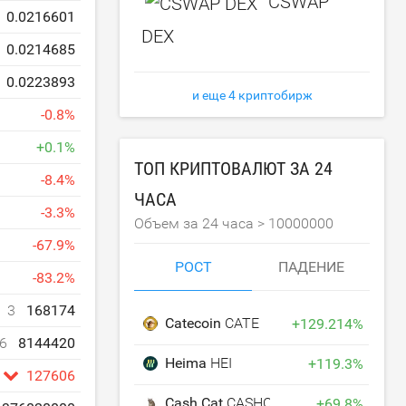
CSWAP
0.0216601
DEX
0.0214685
0.0223893
и еще 4 криптобирж
-
0.8
%
+
0.1
%
ТОП КРИПТОВАЛЮТ ЗА 24
-
8.4
%
ЧАСА
-
3.3
%
Объем за 24 часа >
10000000
-
67.9
%
РОСТ
ПАДЕНИЕ
-
83.2
%
3
168174
Catecoin
CATE
+
129.214
%
6
8144420
Heima
HEI
+
119.3
%
127606
Cash Cat
CASHCAT
+
69.8
%