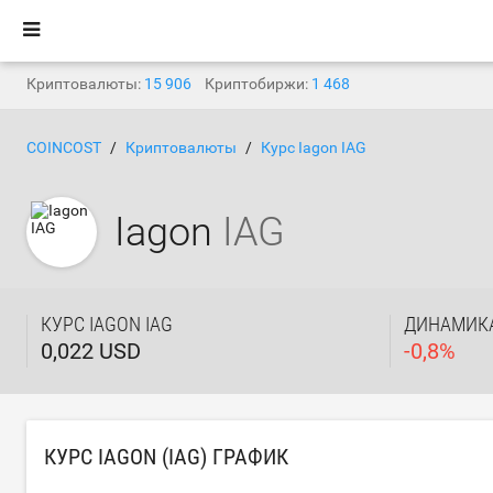
Криптовалюты:
15 906
Криптобиржи:
1 468
COINCOST
Криптовалюты
Курс Iagon IAG
Iagon
IAG
КУРС IAGON IAG
ДИНАМИКА
0,022 USD
-
0,8
%
КУРС IAGON (IAG) ГРАФИК