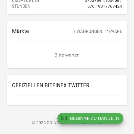
UMSATZ IN 24
37337894.106468
/
STUNDEN
576.19317767424
Märkte
? WÄHRUNGEN
? PAARE
Bitte warten
OFFIZIELLEN BITFINEX TWITTER
BEGINNE ZU HANDELN
© 2026 COINCOST
Kontaktiere uns