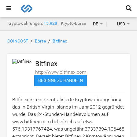
Kryptowährungen:
15.928
Krypto-Börsen:
1.471
DE
USD
COINCOST
Börse
Bitfinex
Bitfinex
http://www.bitfinex.com
BEGINNE ZU HANDELN
Bitfinex ist eine zentralisierte Kryptowährungsbörse
das in British Virgin Islands im Jahr 2012 gegründet
wurde. Das 24-Stunden-Handelsvolumen auf
www.bitfinex.com belief sich auf etwa
576.19317767424
, was ungefähr
37337894.106468
entspricht. Derzeit bietet Bitfinex ? Kryptowährungen