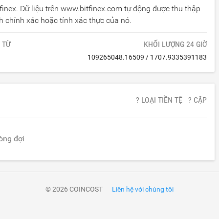
tfinex. Dữ liệu trên www.bitfinex.com tự động được thu thập
 chính xác hoặc tính xác thực của nó.
 TỪ
KHỐI LƯỢNG 24 GIỜ
109265048.16509
/
1707.9335391183
? LOẠI TIỀN TỆ
? CẶP
lòng đợi
© 2026 COINCOST
Liên hệ với chúng tôi