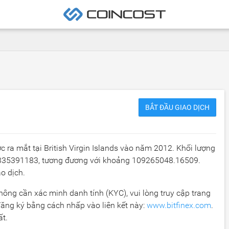
BẮT ĐẦU GIAO DỊCH
c ra mắt tại British Virgin Islands vào năm 2012. Khối lượng
335391183
, tương đương với khoảng
109265048.16509
.
ao dịch.
 không cần xác minh danh tính (KYC), vui lòng truy cập trang
đăng ký bằng cách nhấp vào liên kết này:
www.bitfinex.com
.
ất.