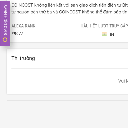
COINCOST không liên kết với sàn giao dịch tiền điện tử Bi
GIAO DỊCH NGAY
từ nguồn bên thứ ba và COINCOST không thể đảm bảo tính
ALEXA RANK
HẦU HẾT LƯỢT TRUY CẬP
#
9677
IN
Thị trường
Vui 