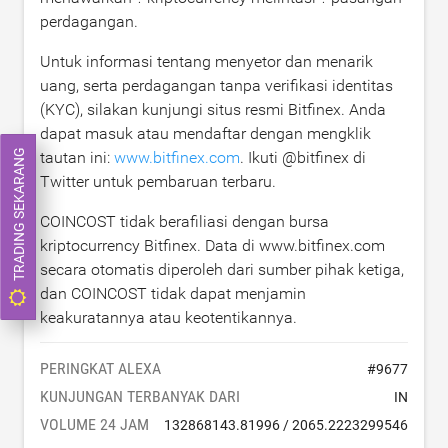
perdagangan.
Untuk informasi tentang menyetor dan menarik
uang, serta perdagangan tanpa verifikasi identitas
(KYC), silakan kunjungi situs resmi Bitfinex. Anda
dapat masuk atau mendaftar dengan mengklik
TRADING SEKARANG
tautan ini:
www.bitfinex.com
. Ikuti @bitfinex di
Twitter untuk pembaruan terbaru.
COINCOST tidak berafiliasi dengan bursa
kriptocurrency Bitfinex. Data di www.bitfinex.com
secara otomatis diperoleh dari sumber pihak ketiga,
dan COINCOST tidak dapat menjamin
keakuratannya atau keotentikannya.
PERINGKAT ALEXA
#
9677
KUNJUNGAN TERBANYAK DARI
IN
VOLUME 24 JAM
132868143.81996
/
2065.2223299546