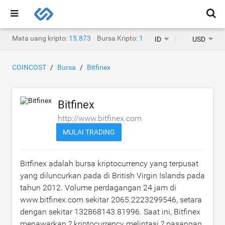
Mata uang kripto:
15.873
Bursa Kripto:
1.468
ID
USD
COINCOST
Bursa
Bitfinex
Bitfinex
http://www.bitfinex.com
MULAI TRADING
Bitfinex adalah bursa kriptocurrency yang terpusat
yang diluncurkan pada di British Virgin Islands pada
tahun 2012. Volume perdagangan 24 jam di
www.bitfinex.com sekitar
2065.2223299546
, setara
dengan sekitar
132868143.81996
. Saat ini, Bitfinex
menawarkan ? kriptocurrency melintasi ? pasangan