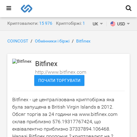
Криптовалюти:
15 976
Криптобіржі:
1 471
UK
USD
COINCOST
Обмінники і біржі
Bitfinex
Bitfinex
http://www.bitfinex.com
ПОЧАТИ ТОРГУВАТИ
Bitfinex - це централізована криптобіржа яка
була запущена в British Virgin Islands в 2012.
Обсяг торгів за 24 години на www.bitfinex.com
склав приблизно
576.19317767424
, що
еквівалентно приблизно
37337894.106468
.
Наразі Bitfinex пропонує ? криптовалют на ?