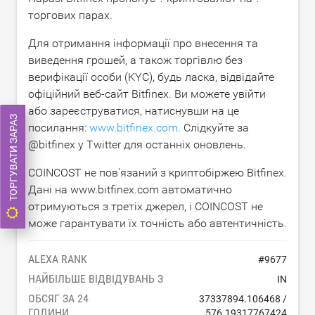
торгових парах.
Для отримання інформації про внесення та
виведення грошей, а також торгівлю без
верифікації особи (KYC), будь ласка, відвідайте
офіційний веб-сайт Bitfinex. Ви можете увійти
або зареєструватися, натиснувши на це
ТОРГУВАТИ ЗАРАЗ
посилання:
www.bitfinex.com
. Слідкуйте за
@bitfinex у Twitter для останніх оновлень.
COINCOST не пов'язаний з криптобіржею Bitfinex.
Дані на www.bitfinex.com автоматично
отримуються з третіх джерел, і COINCOST не
може гарантувати їх точність або автентичність.
ALEXA RANK
#
9677
НАЙБІЛЬШЕ ВІДВІДУВАНЬ З
IN
ОБСЯГ ЗА 24
37337894.106468
/
ГОДИНИ
576.19317767424