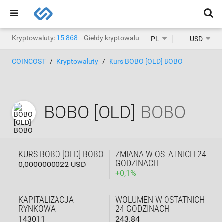
Kryptowaluty:
15 868
Giełdy kryptowalut:
1468
PL
USD
COINCOST
Kryptowaluty
Kurs BOBO [OLD] BOBO
BOBO [OLD]
BOBO
KURS BOBO [OLD] BOBO
ZMIANA W OSTATNICH 24
GODZINACH
0,0000000022 USD
+
0,1
%
KAPITALIZACJA
WOLUMEN W OSTATNICH
RYNKOWA
24 GODZINACH
143011
243.84