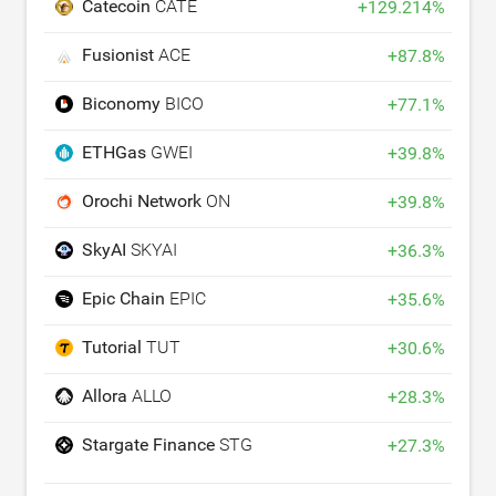
Catecoin
CATE
+
129.214
%
Fusionist
ACE
+
87.8
%
Biconomy
BICO
+
77.1
%
ETHGas
GWEI
+
39.8
%
Orochi Network
ON
+
39.8
%
SkyAI
SKYAI
+
36.3
%
Epic Chain
EPIC
+
35.6
%
Tutorial
TUT
+
30.6
%
Allora
ALLO
+
28.3
%
Stargate Finance
STG
+
27.3
%