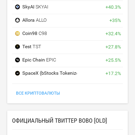
SkyAI
SKYAI
+
40.3
%
Allora
ALLO
+
35
%
Coin98
C98
+
32.4
%
Test
TST
+
27.8
%
Epic Chain
EPIC
+
25.5
%
SpaceX (bStocks Tokenized Stock)
SPCXB
+
17.2
%
ВСЕ КРИПТОВАЛЮТЫ
ОФИЦИАЛЬНЫЙ ТВИТТЕР BOBO [OLD]