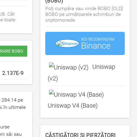
(BOBO)
Poți cumpăra sau vinde BOBO [OLD]
UB. Cât
BOBO pe următoarele schimburi de
pe toate
criptomonede
NOI RECOMANDĂM
Binance
ĂRARE BOBO
Uniswap
(v2)
e
284.14
pe
Uniswap V4 (Base)
% în ultimele
surse
ii săi sau
CÂȘTIGĂTORI ȘI PIERZĂTORI