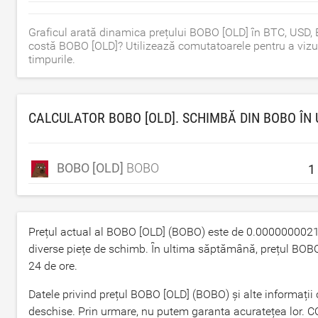
Graficul arată dinamica prețului BOBO [OLD] în BTC, USD,
costă BOBO [OLD]? Utilizează comutatoarele pentru a vizua
timpurile.
CALCULATOR BOBO [OLD]. SCHIMBĂ DIN BOBO ÎN
BOBO [OLD]
BOBO
Prețul actual al BOBO [OLD] (BOBO) este de
0.000000002
diverse piețe de schimb. În ultima săptămână, prețul BOB
24 de ore.
Datele privind prețul BOBO [OLD] (BOBO) și alte informați
deschise. Prin urmare, nu putem garanta acuratețea lor. C