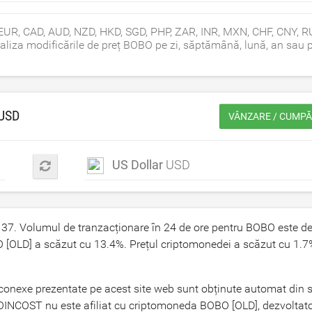
 EUR, CAD, AUD, NZD, HKD, SGD, PHP, ZAR, INR, MXN, CHF, CNY, R
liza modificările de preț BOBO pe zi, săptămână, lună, an sau 
USD
VÂNZARE / CUMP
US Dollar
USD
137
. Volumul de tranzacționare în 24 de ore pentru BOBO este d
O [OLD] a scăzut cu
13.4
%. Prețul criptomonedei a scăzut cu
1.7
i conexe prezentate pe acest site web sunt obținute automat din 
OINCOST nu este afiliat cu criptomoneda BOBO [OLD], dezvoltator