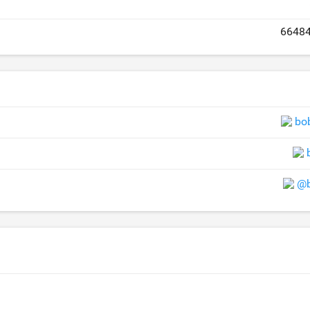
6648
bo
@b