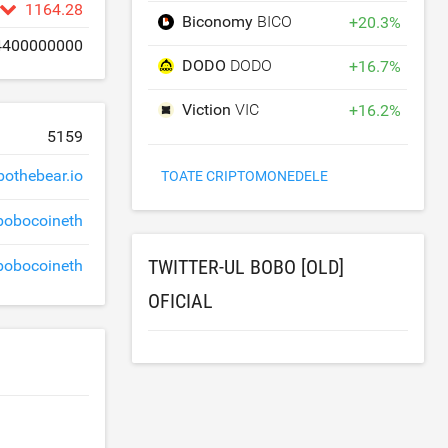
1164.28
Biconomy
BICO
+
20.3
%
4400000000
DODO
DODO
+
16.7
%
Viction
VIC
+
16.2
%
5159
bothebear.io
TOATE CRIPTOMONEDELE
bobocoineth
TWITTER-UL BOBO [OLD]
obocoineth
OFICIAL