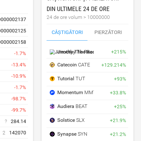
DIN ULTIMELE 24 DE ORE
24 de ore volum >
10000000
0000002137
0000002125
CÂȘTIGĂTORI
PIERZĂTORI
0000002158
Jimothy The Raccoon
JIMOTHY
+
215
%
-
1.7
%
Catecoin
CATE
-
13.4
%
+
129.214
%
-
10.9
%
Tutorial
TUT
+
93
%
-
1.7
%
Momentum
MMT
+
33.8
%
-
98.7
%
Audiera
BEAT
+
25
%
-
99.7
%
Solstice
SLX
+
21.9
%
?
284.14
2
142070
Synapse
SYN
+
21.2
%