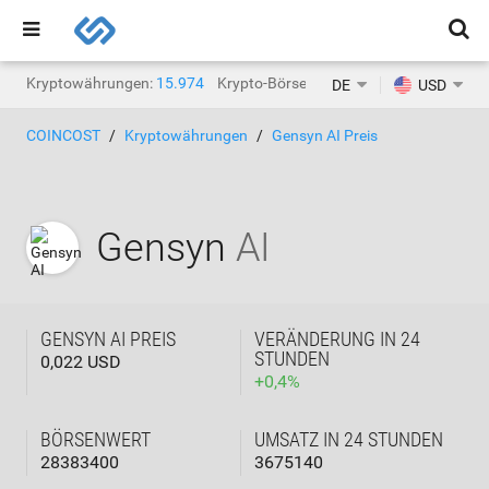
Kryptowährungen:
15.974
Krypto-Börsen:
1.471
DE
USD
COINCOST
Kryptowährungen
Gensyn AI Preis
Gensyn
AI
GENSYN AI PREIS
VERÄNDERUNG IN 24
STUNDEN
0,022 USD
+
0,4
%
BÖRSENWERT
UMSATZ IN 24 STUNDEN
28383400
3675140