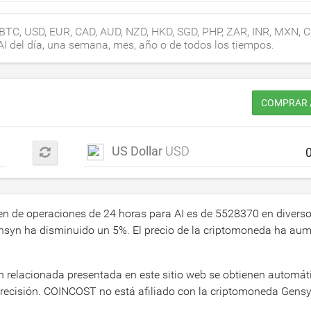
 BTC, USD, EUR, CAD, AUD, NZD, HKD, SGD, PHP, ZAR, INR, MXN, C
 AI del día, una semana, mes, año o de todos los tiempos.
COMPRAR /
US Dollar
USD
en de operaciones de 24 horas para AI es de
5528370
en divers
Gensyn ha disminuido un
5
%. El precio de la criptomoneda ha au
ión relacionada presentada en este sitio web se obtienen automá
 precisión. COINCOST no está afiliado con la criptomoneda Gensy