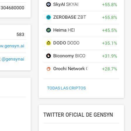
SkyAI
SKYAI
+
55.8
%
1304680000
ZEROBASE
ZBT
+
55.8
%
Heima
HEI
+
45.5
%
583
DODO
DODO
+
35.1
%
w.gensyn.ai
Biconomy
BICO
+
31.9
%
@gensynai
Orochi Network
ON
+
28.7
%
TODAS LAS CRIPTOS
TWITTER OFICIAL DE GENSYN