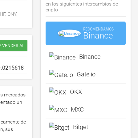
en los siguientes intercambios de
cripto
HF, CNY,
RECOMENDAMOS
Binance
 VENDER AI
Binance
Gate.io
OKX
os mercados
mentado un
MXC
ticamente de
Bitget
n, sus