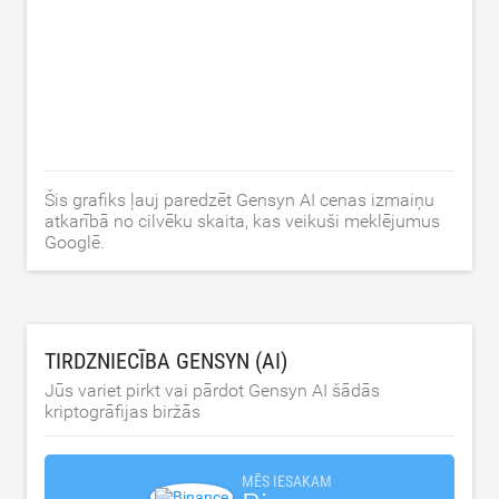
Šis grafiks ļauj paredzēt Gensyn AI cenas izmaiņu
atkarībā no cilvēku skaita, kas veikuši meklējumus
Googlē.
TIRDZNIECĪBA GENSYN (AI)
Jūs variet pirkt vai pārdot Gensyn AI šādās
kriptogrāfijas biržās
MĒS IESAKAM