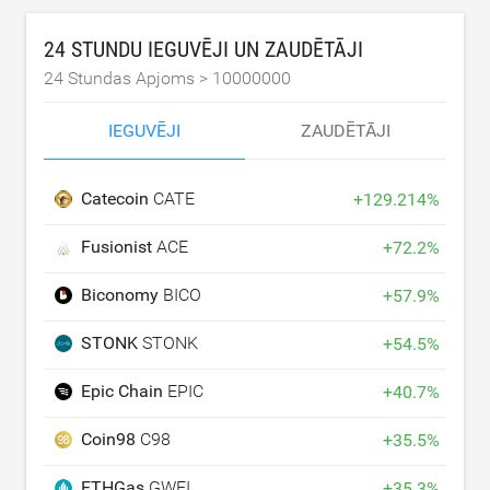
24 STUNDU IEGUVĒJI UN ZAUDĒTĀJI
24 Stundas Apjoms >
10000000
IEGUVĒJI
ZAUDĒTĀJI
Catecoin
CATE
+
129.214
%
Fusionist
ACE
+
72.2
%
Biconomy
BICO
+
57.9
%
STONK
STONK
+
54.5
%
Epic Chain
EPIC
+
40.7
%
Coin98
C98
+
35.5
%
ETHGas
GWEI
+
35.3
%