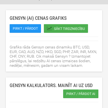
GENSYN (AI) CENAS GRAFIKS
PIRKT / PĀRDOT
SĀKT TIRDZNIECĪBU
Grafiks rāda Gensyn cenas dinamiku BTC, USD,
EUR, CAD, AUD, NZD, HKD, SGD, PHP, ZAR, INR, MXN,
CHF, CNY, RUB. Cik maksā Gensyn ? Izmantojiet
pārslēgus, lai redzētu AI cenas izmaiņas šodien,
nedēļai, mēnesim, gadam un visam laikam.
GENSYN KALKULATORS. MAINĪT AI UZ
USD
PIRKT / PĀRDOT AI