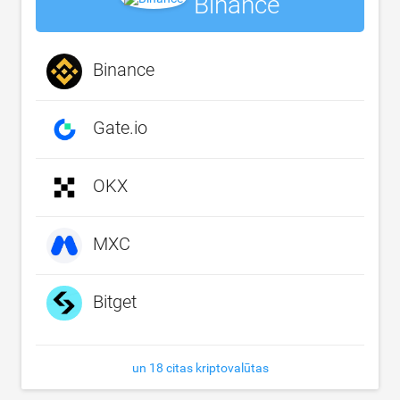
Binance
Binance
Gate.io
OKX
MXC
Bitget
un 18 citas kriptovalūtas