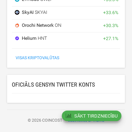
SkyAI
SKYAI
+
33.6
%
Orochi Network
ON
+
30.3
%
Helium
HNT
+
27.1
%
VISAS KRIPTOVALŪTAS
OFICIĀLS GENSYN TWITTER KONTS
SĀKT TIRDZNIECĪBU
© 2026 COINCOST
Sazinieties ar mums