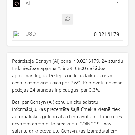
AI
USD
Pašreizējā Gensyn (AI) cena ir
0.0216179
. 24 stundu
tirdzniecības apjoms AI ir
3910800
dažādos
apmaiņas tirgos. Pēdējās nedēļas laikā Gensyn
cena ir samazinājusies par
2.5
%. Kriptovalūtas cena
pēdējās 24 stundās ir pieaugusi par
0.3
%.
Dati par Gensyn (AI) cenu un citu saistītu
informāciju, kas prezentēta šajā tīmekļa vietnē, tiek
automātiski iegūti no atvērtiem avotiem. Tāpēc mēs
nevaram garantēt to precizitāti. COINCOST nav
saistīta ar kriptovalūtu Gensyn, tās izstrādātājiem