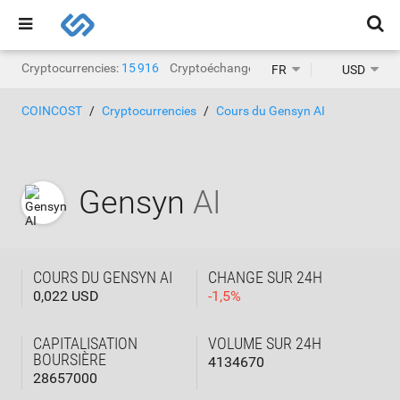
Cryptocurrencies:
15 916
Cryptoéchanges:
1 468
FR
USD
COINCOST
Cryptocurrencies
Cours du Gensyn AI
Gensyn
AI
COURS DU GENSYN AI
CHANGE SUR 24H
0,022 USD
-
1,5
%
CAPITALISATION
VOLUME SUR 24H
BOURSIÈRE
4134670
28657000