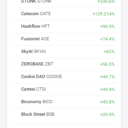
STONK
STONK
+
230.6
%
Catecoin
CATE
+
129.214
%
Hashflow
HFT
+
90.9
%
Fusionist
ACE
+
74.4
%
SkyAI
SKYAI
+
62
%
ZEROBASE
ZBT
+
56.5
%
Cookie DAO
COOKIE
+
44.7
%
Cartesi
CTSI
+
44.4
%
Biconomy
BICO
+
43.8
%
Block Street
BSB
+
20.4
%